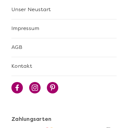
Unser Neustart
Impressum
Mehr anzeigen
AGB
Sushi Selber Machen - DIY-Set
Kontakt
Zahlungsarten