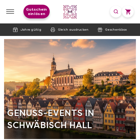
Gutschein
einlösen
Jahre gültig
Gleich ausdrucken
Geschenkbox
GENUSS-EVENTS IN
SCHWÄBISCH HALL