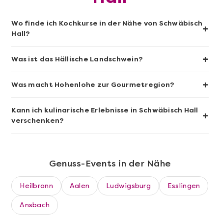
Mehr anzeigen
Wo finde ich Kochkurse in der Nähe von Schwäbisch
+
Wein- & Käse-Genuss@Home für 2
Hall?
+
Was ist das Hällische Landschwein?
+
Was macht Hohenlohe zur Gourmetregion?
Kann ich kulinarische Erlebnisse in Schwäbisch Hall
+
verschenken?
Genuss-Events in der Nähe
Mehr anzeigen
Heilbronn
Aalen
Ludwigsburg
Esslingen
Wein quer durch Europa in
München
Ansbach