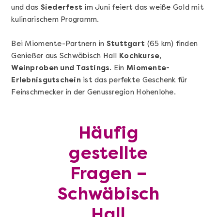
und das
Siederfest
im Juni feiert das weiße Gold mit
kulinarischem Programm.
Bei Miomente-Partnern in
Stuttgart
(65 km) finden
Genießer aus Schwäbisch Hall
Kochkurse,
Weinproben und Tastings
. Ein
Miomente-
Mehr anzeigen
Erlebnisgutschein
ist das perfekte Geschenk für
Sushi-Kochkurs@Home
Feinschmecker in der Genussregion Hohenlohe.
Häufig
gestellte
Fragen –
Schwäbisch
Hall