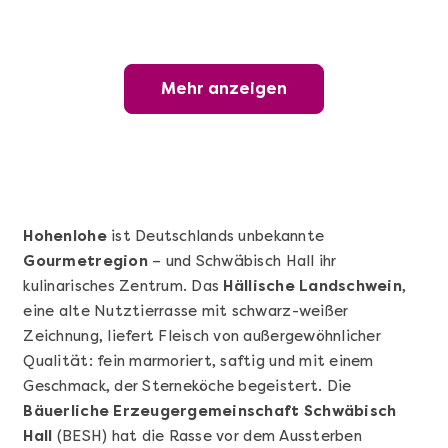
Mehr anzeigen
Mehr anzeigen
Wunderschöner Weinabend
Hohenlohe
ist Deutschlands unbekannte
Gourmetregion
– und Schwäbisch Hall ihr
kulinarisches Zentrum. Das
Hällische Landschwein
,
eine alte Nutztierrasse mit schwarz-weißer
Zeichnung, liefert Fleisch von außergewöhnlicher
Qualität: fein marmoriert, saftig und mit einem
Geschmack, der Sterneköche begeistert. Die
Mehr anzeigen
Bäuerliche Erzeugergemeinschaft Schwäbisch
Sushi Basic Kurs Bonn
Hall
(BESH) hat die Rasse vor dem Aussterben