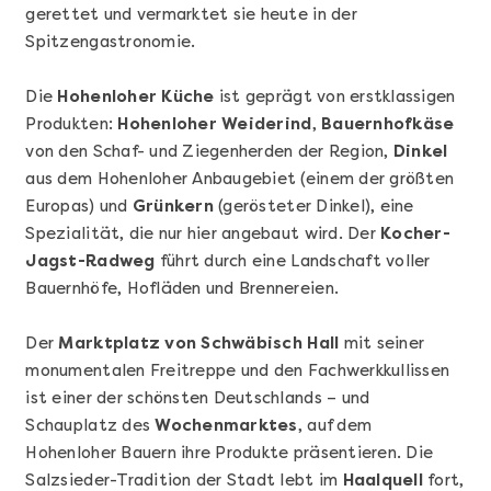
gerettet und vermarktet sie heute in der
Spitzengastronomie.
Die
Hohenloher Küche
ist geprägt von erstklassigen
Produkten:
Hohenloher Weiderind
,
Bauernhofkäse
von den Schaf- und Ziegenherden der Region,
Dinkel
aus dem Hohenloher Anbaugebiet (einem der größten
Europas) und
Grünkern
(gerösteter Dinkel), eine
Spezialität, die nur hier angebaut wird. Der
Kocher-
Jagst-Radweg
führt durch eine Landschaft voller
Bauernhöfe, Hofläden und Brennereien.
Mehr anzeigen
Geschenkbox 100€
Der
Marktplatz von Schwäbisch Hall
mit seiner
monumentalen Freitreppe und den Fachwerkkullissen
ist einer der schönsten Deutschlands – und
Schauplatz des
Wochenmarktes
, auf dem
Hohenloher Bauern ihre Produkte präsentieren. Die
Salzsieder-Tradition der Stadt lebt im
Haalquell
fort,