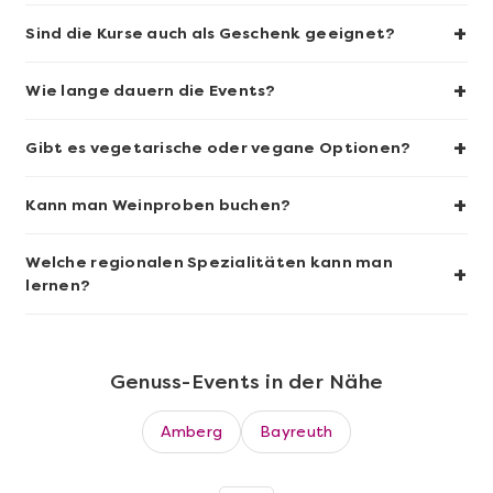
+
Sind die Kurse auch als Geschenk geeignet?
+
Wie lange dauern die Events?
Mehr anzeigen
+
Sushi-Kochkurs@Home
Gibt es vegetarische oder vegane Optionen?
+
Kann man Weinproben buchen?
Welche regionalen Spezialitäten kann man
+
lernen?
Genuss-Events in der Nähe
Amberg
Bayreuth
Mehr anzeigen