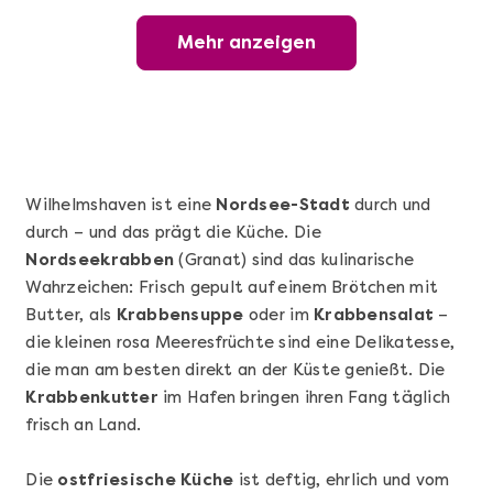
Mehr anzeigen
Mehr anzeigen
Wunderschöner Weinabend
Wilhelmshaven ist eine
Nordsee-Stadt
durch und
durch – und das prägt die Küche. Die
Nordseekrabben
(Granat) sind das kulinarische
Wahrzeichen: Frisch gepult auf einem Brötchen mit
Butter, als
Krabbensuppe
oder im
Krabbensalat
–
die kleinen rosa Meeresfrüchte sind eine Delikatesse,
die man am besten direkt an der Küste genießt. Die
Mehr anzeigen
Krabbenkutter
im Hafen bringen ihren Fang täglich
Sushi Basic Kurs Bonn
frisch an Land.
Die
ostfriesische Küche
ist deftig, ehrlich und vom