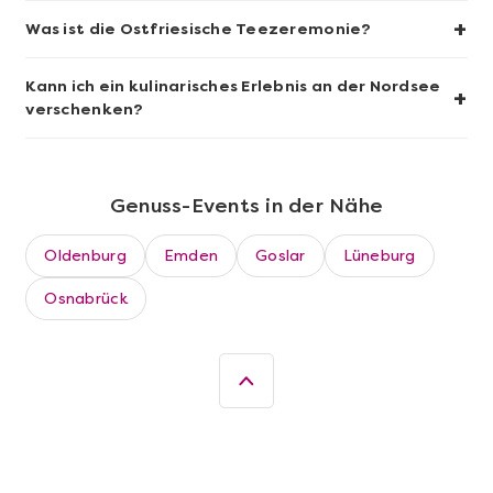
Wein- & Käse-Genuss@Home für 2
+
Was ist die Ostfriesische Teezeremonie?
Kann ich ein kulinarisches Erlebnis an der Nordsee
+
verschenken?
Genuss-Events in der Nähe
Oldenburg
Emden
Goslar
Lüneburg
Osnabrück
Mehr anzeigen
Die beste Pizza@Home