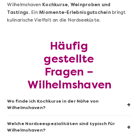
Wilhelmshaven
Kochkurse, Weinproben und
Tastings
. Ein
Miomente-Erlebnisgutschein
bringt
kulinarische Vielfalt an die Nordseeküste.
Mehr anzeigen
Sushi-Kochkurs@Home
Häufig
gestellte
Fragen –
Wilhelmshaven
Wo finde ich Kochkurse in der Nähe von
+
Wilhelmshaven?
Welche Nordseespezialitäten sind typisch für
+
Mehr anzeigen
Wilhelmshaven?