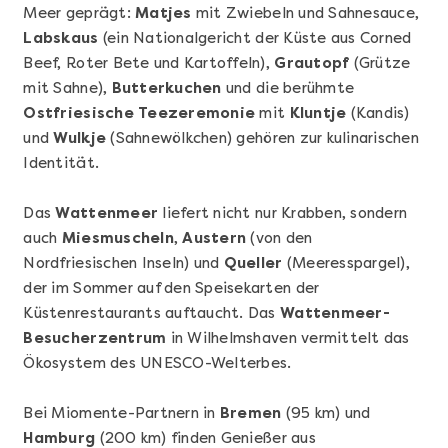
Meer geprägt:
Matjes
mit Zwiebeln und Sahnesauce,
Labskaus
(ein Nationalgericht der Küste aus Corned
Beef, Roter Bete und Kartoffeln),
Grautopf
(Grütze
mit Sahne),
Butterkuchen
und die berühmte
Ostfriesische Teezeremonie
mit
Kluntje
(Kandis)
und
Wulkje
(Sahnewölkchen) gehören zur kulinarischen
Identität.
Das
Wattenmeer
liefert nicht nur Krabben, sondern
Mehr anzeigen
auch
Miesmuscheln
,
Austern
(von den
Geschenkbox 100€
Nordfriesischen Inseln) und
Queller
(Meeresspargel),
der im Sommer auf den Speisekarten der
Küstenrestaurants auftaucht. Das
Wattenmeer-
Besucherzentrum
in Wilhelmshaven vermittelt das
Ökosystem des UNESCO-Welterbes.
Bei Miomente-Partnern in
Bremen
(95 km) und
Hamburg
(200 km) finden Genießer aus