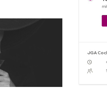
mi
JGA Cock