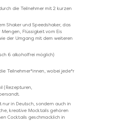
durch die Teilnehmer mit 2 kurzen
 dem Shaker und Speedshaker, das
 Mengen, Flüssigkeit vom Eis
owie der Umgang mit dem weiteren
ch 6 alkoholfrei möglich)
 die Teilnehmer*innen, wobei jede*r
il (Rezepturen,
bersandt.
t nur in Deutsch, sondern auch in
iche, kreative Mocktails gehören
hen Cocktails geschmacklich in