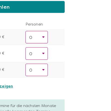
hlen
Personen
0 €
0 €
0 €
nzeigen
ermine für die nächsten Monate