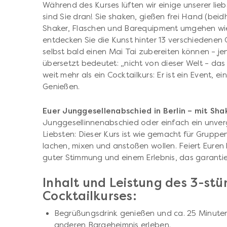
Während des Kurses lüften wir einige unserer li
sind Sie dran! Sie shaken, gießen frei Hand (beid
Shaker, Flaschen und Barequipment umgehen wie ei
entdecken Sie die Kunst hinter 13 verschiedenen 
selbst bald einen Mai Tai zubereiten können – j
übersetzt bedeutet: „nicht von dieser Welt – das 
weit mehr als ein Cocktailkurs: Er ist ein Event, 
Genießen.
Euer Junggesellenabschied in Berlin – mit Shak
Junggesellinnenabschied oder einfach ein unver
Liebsten: Dieser Kurs ist wie gemacht für Grupp
lachen, mixen und anstoßen wollen. Feiert Euren
guter Stimmung und einem Erlebnis, das garantier
Inhalt und Leistung des 3-st
Cocktailkurses:
Begrüßungsdrink genießen und ca. 25 Minuten
anderen Bargeheimnis erleben.