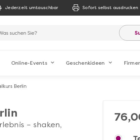
Jederzeit umtauschbar
Sofort selbst ausdrucken
S
Online-Events
Geschenkideen
Firme
lkurs Berlin
rlin
76,0
lebnis – shaken,
T