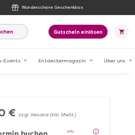
Wunderschöne Geschenkbox
uchen
Gutschein einlösen
n-Events
Entdeckermagazin
Über uns
0 €
zzgl. Versand (inkl. MwSt.)
Info
ermin buchen