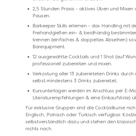
2,5 Stunden Praxis - aktives Üben und Mixen 
Pausen.
Barkeeper Skills erlernen - das Handling mit
Freihandgießen ein- & beidhändig bestimmter
trennen (einfaches & doppeltes Abseihen) s
Barequipment.
12 ausgewählte Cocktails und 1 Shot (auf Wuns
professionell zubereiten und mixen.
Verkostung aller 13 zubereiteten Drinks durch
selbst mindestens 3 Drinks zubereitet.
Kursunterlagen werden im Anschluss per E-Ma
Literaturempfehlungen & eine Einkaufsliste) ü
Für exklusive Gruppen sind die Cocktailkurse nich
Englisch, Polnisch oder Türkisch verfügbar. Köstl
selbstverständlich dazu und stehen den klassisc
nichts nach.