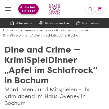
Gutschein
einlösen
Jahre gültig
Gleich ausdrucken
Geschenkbox
Darmstadt
Genuss-Events vor Ort
Dine and Crime —
KrimiSpielDinner „Apfel im Schlafrock“ in Bochum
Dine and Crime —
KrimiSpielDinner
„Apfel im Schlafrock“
in Bochum
Mord, Menü und Mitspielen – Ihr
Krimiabend im Haus Oveney in
Bochum