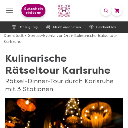
Gutschein
einlösen
Jahre gültig
Gleich ausdrucken
Geschenkbox
Darmstadt
Genuss-Events vor Ort
Kulinarische Rätseltour
Karlsruhe
Kulinarische
Rätseltour Karlsruhe
Rätsel-Dinner-Tour durch Karlsruhe
mit 3 Stationen