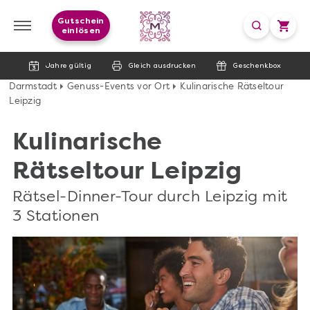
Gutschein
einlösen
Jahre gültig
Gleich ausdrucken
Geschenkbox
Darmstadt
Genuss-Events vor Ort
Kulinarische Rätseltour
Leipzig
Kulinarische
Rätseltour Leipzig
Rätsel-Dinner-Tour durch Leipzig mit
3 Stationen