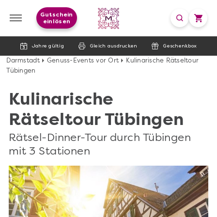
Gutschein
einlösen
Jahre gültig
Gleich ausdrucken
Geschenkbox
Darmstadt
Genuss-Events vor Ort
Kulinarische Rätseltour
Tübingen
Kulinarische
Rätseltour Tübingen
Rätsel-Dinner-Tour durch Tübingen
mit 3 Stationen