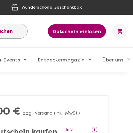
Wunderschöne Geschenkbox
uchen
Gutschein einlösen
n-Events
Entdeckermagazin
Über uns
00 €
zzgl. Versand (inkl. MwSt.)
Info
utschein kaufen