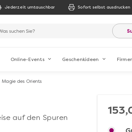
Jederzeit umtauschbar
Sofort selbst ausdrucken
S
Online-Events
Geschenkideen
Firme
Magie des Orients
153,
eise auf den Spuren
G