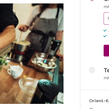
mi
T
mi
Orient-K