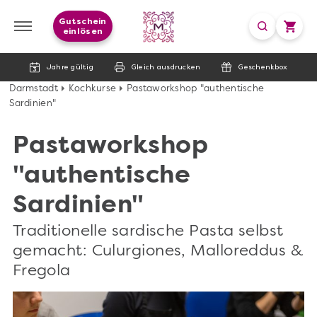
Gutschein
einlösen
Jahre gültig
Gleich ausdrucken
Geschenkbox
Darmstadt
Kochkurse
Pastaworkshop "authentische
Sardinien"
Pastaworkshop
"authentische
Sardinien"
Traditionelle sardische Pasta selbst
gemacht: Culurgiones, Malloreddus &
Fregola