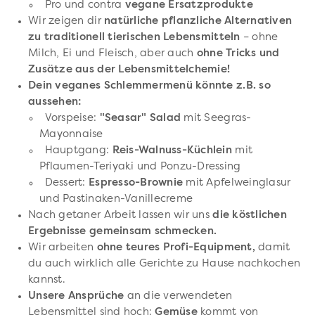
Pro und contra
vegane Ersatzprodukte
Wir zeigen dir
natürliche pflanzliche Alternativen
zu traditionell tierischen Lebensmitteln
– ohne
Milch, Ei und Fleisch, aber auch
ohne Tricks und
Zusätze aus der Lebensmittelchemie!
Dein veganes Schlemmermenü könnte z.B. so
aussehen:
Vorspeise:
"Seasar" Salad
mit Seegras-
Mayonnaise
Hauptgang:
Reis-Walnuss-Küchlein
mit
Pflaumen-Teriyaki und Ponzu-Dressing
Dessert:
Espresso-Brownie
mit Apfelweinglasur
und Pastinaken-Vanillecreme
Nach getaner Arbeit lassen wir uns
die köstlichen
Ergebnisse gemeinsam schmecken.
Wir arbeiten
ohne teures Profi-Equipment,
damit
du auch wirklich alle Gerichte zu Hause nachkochen
kannst.
Unsere Ansprüche
an die verwendeten
Lebensmittel sind hoch:
Gemüse
kommt von