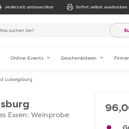
Jederzeit umtauschbar
Sofort selbst ausdrucken
S
Online-Events
Geschenkideen
Firme
d Ludwigsburg
gsburg
96,0
res Essen: Weinprobe
G