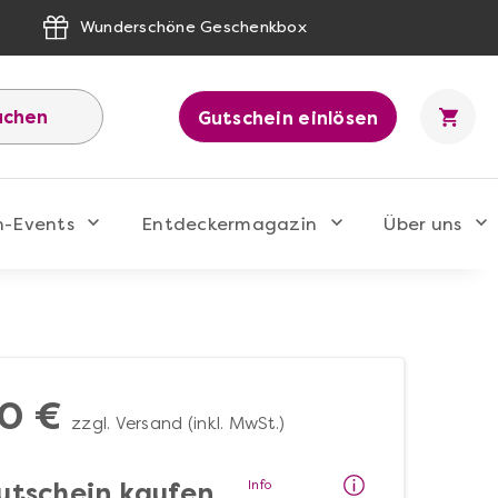
Wunderschöne Geschenkbox
uchen
Gutschein einlösen
n-Events
Entdeckermagazin
Über uns
0 €
zzgl. Versand (inkl. MwSt.)
Info
utschein kaufen