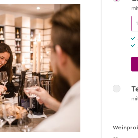
mi
T
mi
Weinpro