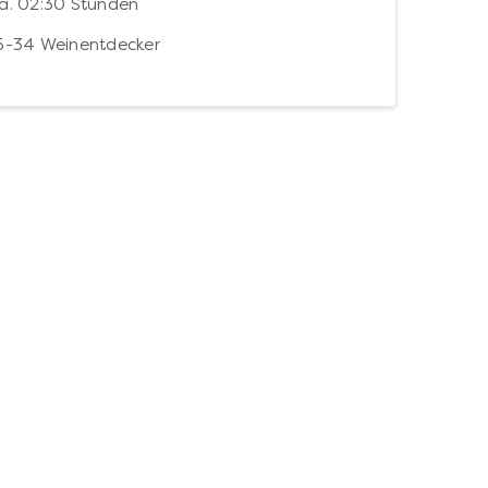
a. 02:30 Stunden
5-34 Weinentdecker