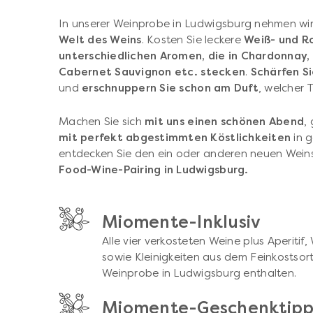
In unserer Weinprobe in Ludwigsburg nehmen wir
Welt des Weins
. Kosten Sie leckere
Weiß- und R
unterschiedlichen
Aromen, die in
Chardonnay, 
Cabernet Sauvignon etc.
stecken
.
Schärfen Si
und
erschnuppern Sie schon am Duft
, welcher 
Machen Sie sich
mit uns einen schönen Abend
,
mit perfekt abgestimmten Köstlichkeiten
in 
entdecken Sie den ein oder anderen neuen Wein
Food-Wine-Pairing in Ludwigsburg.
Miomente-Inklusiv
Alle vier verkosteten Weine plus Aperiti
sowie Kleinigkeiten aus dem Feinkostsort
Weinprobe in Ludwigsburg enthalten.
Miomente-Geschenktip