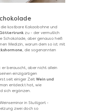
Schokolade
n die kostbare Kakaobohne und
Göttertrunk
zu - der vermutlich
ße Schokolade, aber genauso heiß
rnen Medizin, warum dem so ist: mit
ckshormone
, die sogenannten
er berauscht, aber nicht allein
seinen einzigartigen
st seit einiger Zeit
Wein und
man entdeckt hat, wie
d sich ergänzen.
Weinseminar in Stuttgart -
melzung zwei doch so