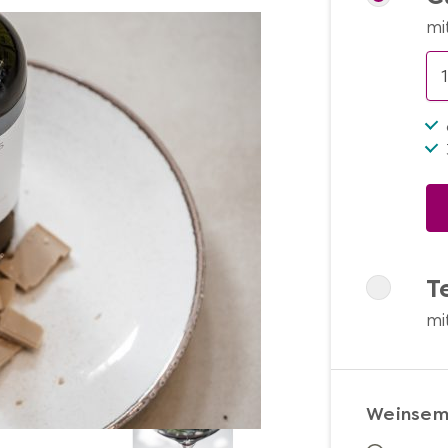
mi
T
mi
Weinsemi