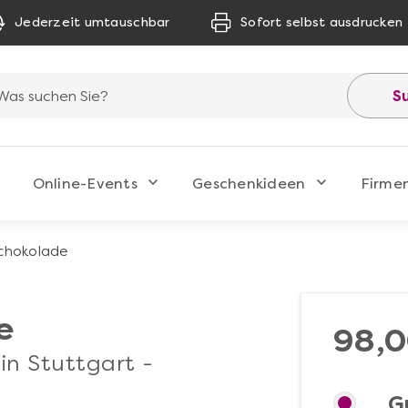
Jederzeit umtauschbar
Sofort selbst ausdrucken
S
Online-Events
Geschenkideen
Firme
chokolade
e
98,0
in Stuttgart -
G