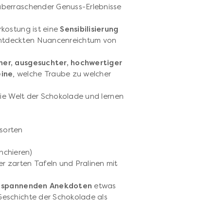
überraschender Genuss-Erlebnisse
kostung ist eine
Sensibilisierung
ntdeckten Nuancenreichtum von
ner, ausgesuchter, hochwertiger
eine
, welche Traube zu welcher
die Welt der Schokolade und lernen
sorten
nchieren)
r zarten Tafeln und Pralinen mit
d
spannenden Anekdoten
etwas
eschichte der Schokolade als