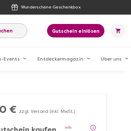
Wunderschöne Geschenkbox
uchen
Gutschein einlösen
n-Events
Entdeckermagazin
Über uns
0 €
zzgl. Versand (inkl. MwSt.)
Info
utschein kaufen