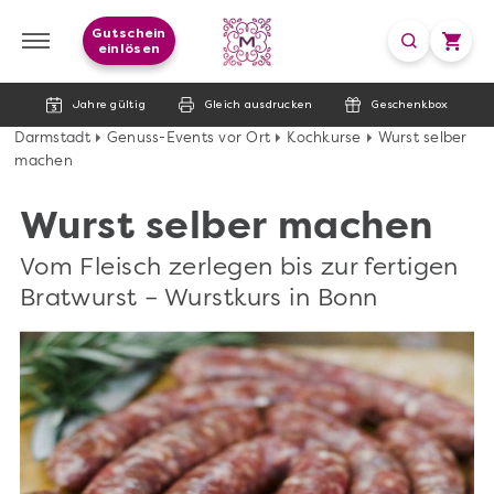
Gutschein
einlösen
Jahre gültig
Gleich ausdrucken
Geschenkbox
Darmstadt
Genuss-Events vor Ort
Kochkurse
Wurst selber
machen
Wurst selber machen
Vom Fleisch zerlegen bis zur fertigen
Bratwurst – Wurstkurs in Bonn