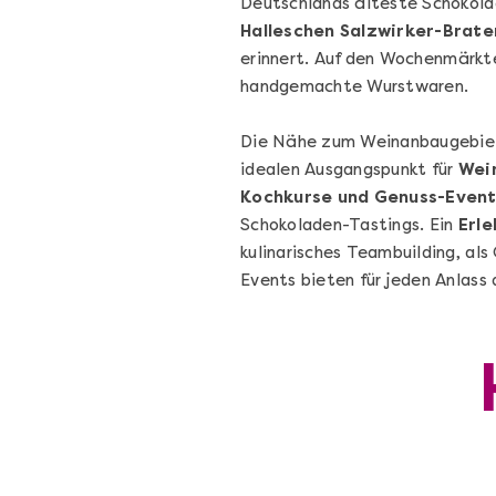
Deutschlands älteste Schokola
Halleschen Salzwirker-Brate
erinnert. Auf den Wochenmärk
handgemachte Wurstwaren.
Die Nähe zum Weinanbaugebi
idealen Ausgangspunkt für
Wei
Kochkurse und Genuss-Even
Schokoladen-Tastings. Ein
Erl
kulinarisches Teambuilding, a
Events bieten für jeden Anlass 
Leipzig erschmecken
Kulinarisches Locationhopping in Leipzig
Leipzig
21 Termine