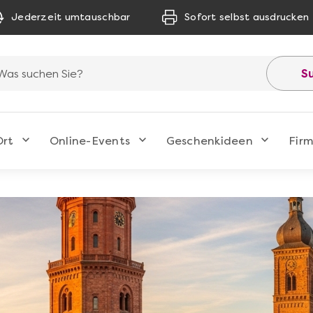
Jederzeit umtauschbar
Sofort selbst ausdrucken
S
Ort
Online-Events
Geschenkideen
Fir