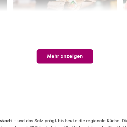
Sushi-Kochkurs@Home
Online Sushi Kochkurs: Alles rund um die
perfekte Maki-Rolle!
Mehr anzeigen
Ganz Deutschland und Österreich
3 Termine
69,00 €
Entdecken
stadt
– und das Salz prägt bis heute die regionale Küche. 