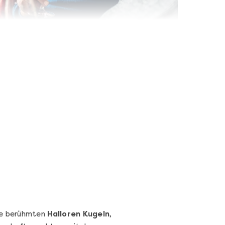
Wein- & Käse-Genuss@Home
für 2
Wein- und Käse-Verkostung für Zuhause –
mit Tasting-Box & Online-Kurs
Ganz Deutschland und Österreich
11 Termine
131,00 €
Entdecken
Die berühmten
Halloren Kugeln
,