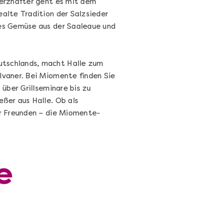
erzhafter geht es mit dem
alte Tradition der Salzsieder
hes Gemüse aus der Saaleaue und
utschlands, macht Halle zum
lvaner. Bei Miomente finden Sie
über Grillseminare bis zu
eßer aus Halle. Ob als
r Freunden – die Miomente-
Sushi Selber Machen - DIY-Set
Sushi Starter Set: DIY-Box mit Videokurs
e
Ganz Deutschland & Österreich
DIY-Box