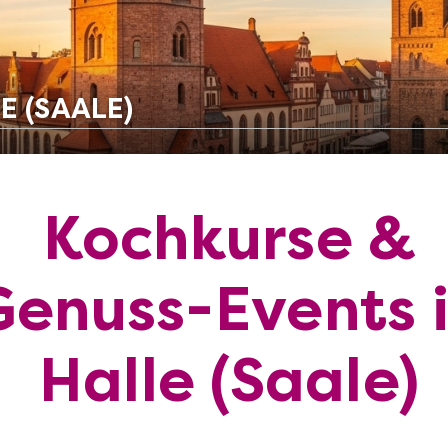
E (SAALE)
Kochkurse &
Genuss-Events 
Halle (Saale)