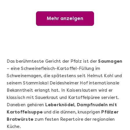
Mehr anzeigen
Mehr anzeigen
Wunderschöner Weinabend
Das berühmteste Gericht der Pfalz ist der
Saumagen
– eine Schweinefleisch-Kartoffel-Füllung im
Schweinemagen, die spätestens seit Helmut Kohl und
seinem Stammlokal Deidesheimer Hof internationale
Bekanntheit erlangt hat. In Kaiserslautern wird er
klassisch mit Sauerkraut und Kartoffelpüree serviert.
Daneben gehören
Leberknödel
,
Dampfnudeln mit
Mehr anzeigen
Kartoffelsuppe
und die dünnen, knusprigen
Pfälzer
Sushi Basic Kurs Bonn
Bratwürste
zum festen Repertoire der regionalen
Küche.