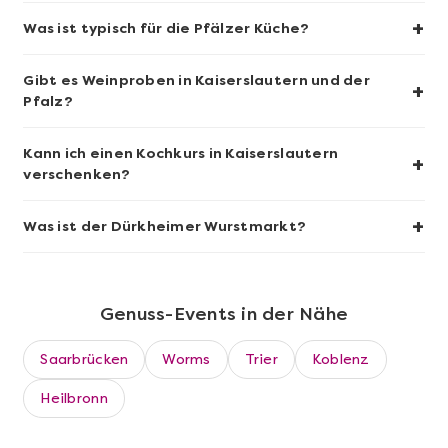
+
Was ist typisch für die Pfälzer Küche?
Wein- & Käse-Genuss@Home für 2
Gibt es Weinproben in Kaiserslautern und der
+
Pfalz?
Kann ich einen Kochkurs in Kaiserslautern
+
verschenken?
+
Was ist der Dürkheimer Wurstmarkt?
Genuss-Events in der Nähe
Mehr anzeigen
Saarbrücken
Worms
Trier
Koblenz
Mannheim erschmecken
Heilbronn