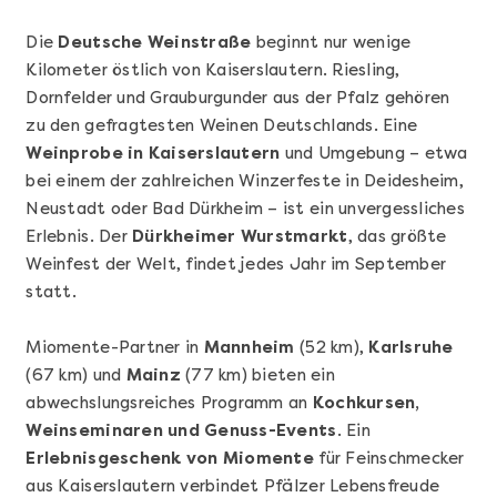
Die
Deutsche Weinstraße
beginnt nur wenige
Kilometer östlich von Kaiserslautern. Riesling,
Dornfelder und Grauburgunder aus der Pfalz gehören
zu den gefragtesten Weinen Deutschlands. Eine
Weinprobe in Kaiserslautern
und Umgebung – etwa
bei einem der zahlreichen Winzerfeste in Deidesheim,
Neustadt oder Bad Dürkheim – ist ein unvergessliches
Erlebnis. Der
Dürkheimer Wurstmarkt
, das größte
Weinfest der Welt, findet jedes Jahr im September
Mehr anzeigen
statt.
Geschenkbox 100€
Miomente-Partner in
Mannheim
(52 km),
Karlsruhe
(67 km) und
Mainz
(77 km) bieten ein
abwechslungsreiches Programm an
Kochkursen,
Weinseminaren und Genuss-Events
. Ein
Erlebnisgeschenk von Miomente
für Feinschmecker
aus Kaiserslautern verbindet Pfälzer Lebensfreude