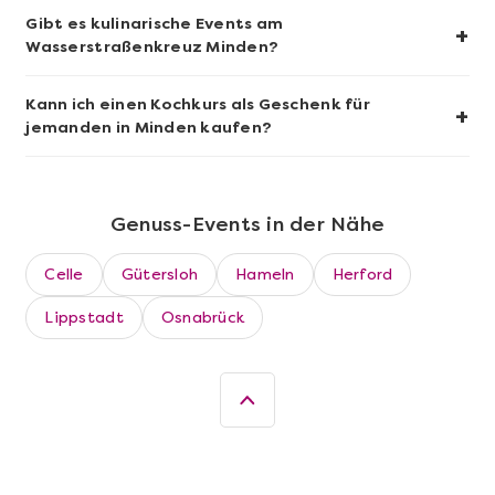
Gibt es kulinarische Events am
+
Wasserstraßenkreuz Minden?
Kann ich einen Kochkurs als Geschenk für
+
jemanden in Minden kaufen?
Genuss-Events in der Nähe
Mehr anzeigen
Celle
Gütersloh
Hameln
Herford
Köln Südstadt kulinarisch – Die
Food Tour
Lippstadt
Osnabrück