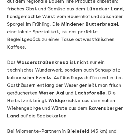
auf dem regionale Bauern ihre Produkte anbieten:
frisches Obst und Gemüse aus dem
Lübecker Land
,
handgemachte Wurst vom Bauernhof und saisonaler
Spargel im Frühling. Die
Mindener Butterbrezel
,
eine lokale Spezialität, ist das perfekte
Begleitgebäck zu einer Tasse ostwestfälischen
Mehr anzeigen
Kaffees.
Cocktails Selber Machen - DIY-Set
Das
Wasserstraßenkreuz
ist nicht nur ein
technisches Wunderwerk, sondern auch Schauplatz
kulinarischer Events: Auf Ausflugsschiffen und in den
Gasthäusern entlang der Weser genießt man frisch
geräucherten
Weser-Aal
und
Lachsforelle
. Die
Herbstzeit bringt
Wildgerichte
aus dem nahen
Wiehengebirge und Würste aus dem
Ravensberger
Land
auf die Speisekarten.
Bei Miomente-Partnern in
Bielefeld
(45 km) und