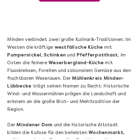
Minden verbindet zwei große Kulinarik-Traditionen: Im
Westen die kräftige
westfälische Küche
mit
Pumpernickel
,
Schinken
und
Pfefferpotthast
, im
Osten die feinere
Weserbergland-Küche
mit
Flusskrebsen, Forellen und saisonalem Gemüse aus den
fruchtbaren Weserauen. Der
Mühlenkreis Minden-
Mehr anzeigen
Lübbecke
trägt seinen Namen zu Recht: Historische
Sushi Selber Machen - DIY-Set
Wind- und Wassermühlen prägen die Landschaft und
erinnern an die große Brot- und Mehltradition der
Region.
Der
Mindener Dom
und die historische Altstadt
bilden die Kulisse für den beliebten
Wochenmarkt
,