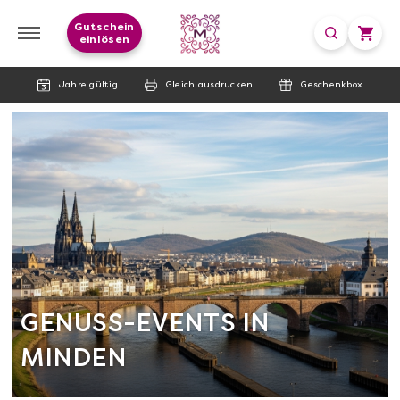
Gutschein
einlösen
Jahre gültig
Gleich ausdrucken
Geschenkbox
GENUSS-EVENTS IN
MINDEN