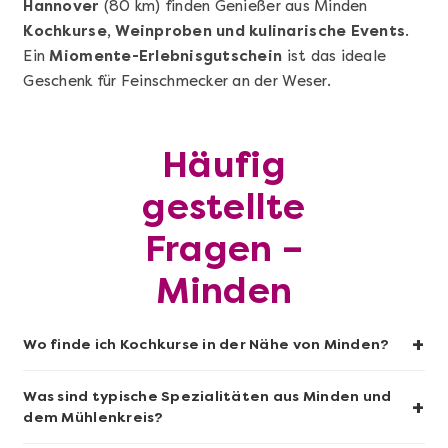
Hannover
(80 km) finden Genießer aus Minden
Mehr anzeigen
Kochkurse, Weinproben und kulinarische Events
.
Pasta Selber Machen - DIY-Set
Ein
Miomente-Erlebnisgutschein
ist das ideale
Geschenk für Feinschmecker an der Weser.
Häufig
gestellte
Fragen –
Minden
Mehr anzeigen
+
Wo finde ich Kochkurse in der Nähe von Minden?
Das bekommen wir Gin!
Was sind typische Spezialitäten aus Minden und
+
dem Mühlenkreis?