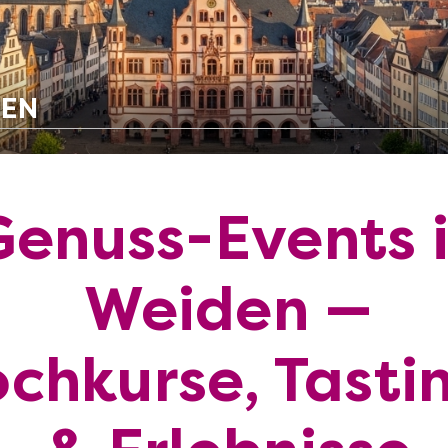
DEN
Genuss-Events 
Weiden —
chkurse, Tasti