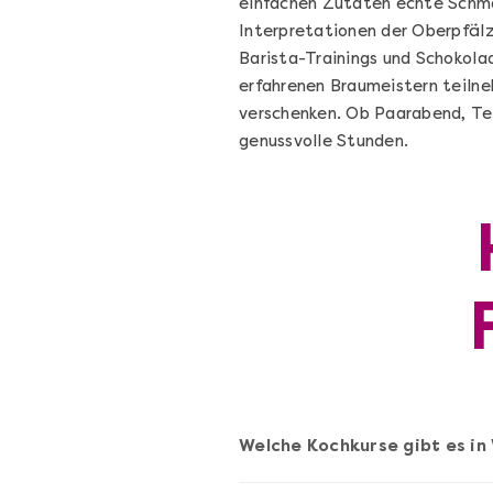
einfachen Zutaten echte Schma
Interpretationen der Oberpfälz
Barista-Trainings und Schokola
erfahrenen Braumeistern teilne
verschenken. Ob Paarabend, Te
genussvolle Stunden.
Die beste Pizza@Home
Vom richtigen Kneten und dem perfekte
Sugo: Pizza ideale im Online-Kochkurs
Ganz Deutschland und Österreich
Welche Kochkurse gibt es in
Flex-Ticket