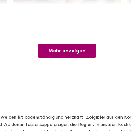
Sushi-Kochkurs@Home
Online Sushi Kochkurs: Alles rund um die
perfekte Maki-Rolle!
Mehr anzeigen
Ganz Deutschland und Österreich
3 Termine
69,00 €
Entdecken
 Weiden ist bodenständig und herzhaft: Zoiglbier aus den K
d Weidener Tassensuppe prägen die Region. In unseren Kochku