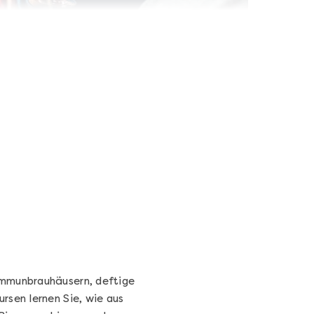
Wein- & Käse-Genuss@Home
für 2
Wein- und Käse-Verkostung für Zuhause –
mit Tasting-Box & Online-Kurs
Ganz Deutschland und Österreich
11 Termine
131,00 €
Entdecken
ommunbrauhäusern, deftige
rsen lernen Sie, wie aus