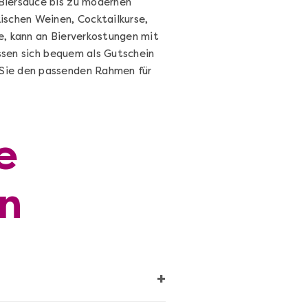
Biersauce bis zu modernen
ischen Weinen, Cocktailkurse,
e, kann an Bierverkostungen mit
assen sich bequem als Gutschein
Sie den passenden Rahmen für
e
Cocktails Selber Machen - DIY-
n
Set
Cocktail Starter Set: DIY-Box mit
Videokurs
Ganz Deutschland & Österreich
+
DIY-Box