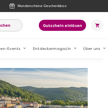
Wunderschöne Geschenkbox
uchen
Gutschein einlösen
men-Events
Entdeckermagazin
Über uns