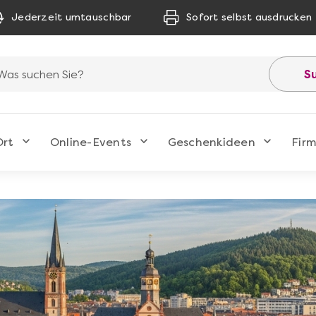
Jederzeit umtauschbar
Sofort selbst ausdrucken
S
Ort
Online-Events
Geschenkideen
Fir