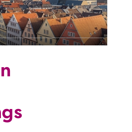
in
ngs