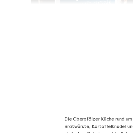
Geschenkbox 100€
Freie Auswahl aus über 1.600 Events -
Regelmäßige Termine garantiert
Deutschland & Österreich
Gutschein 3 Jahre gültig
100,00 €
Entdecken
Die Oberpfälzer Küche rund um
Bratwürste, Kartoffelknödel un