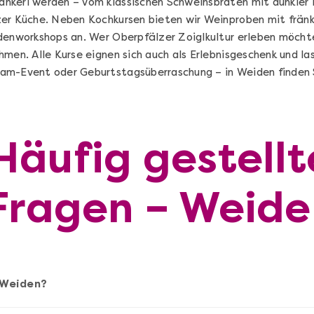
nkerl werden – vom klassischen Schweinsbraten mit dunkler 
er Küche. Neben Kochkursen bieten wir Weinproben mit fränk
denworkshops an. Wer Oberpfälzer Zoiglkultur erleben möcht
hmen. Alle Kurse eignen sich auch als Erlebnisgeschenk und l
am-Event oder Geburtstagsüberraschung – in Weiden finden 
Häufig gestellt
Sushi Selber Machen - DIY-Set
Fragen – Weide
n
Sushi Starter Set: DIY-Box mit Videokurs
Ganz Deutschland & Österreich
 Weiden?
DIY-Box