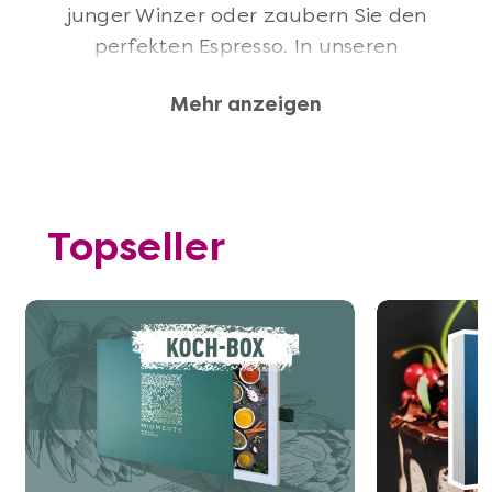
junger Winzer oder zaubern Sie den
perfekten Espresso. In unseren
Genuss-Events, individuellen
Mehr anzeigen
Kochkursen, intensiven Whisky-
Tastings, sinnlichen Weinseminaren
und Barista-Kursen wecken wir Ihre
Leidenschaft für großen Genuss und
machen Sie zum Virtuosen am
Topseller
Kochlöffel, Cocktailshaker oder
Korkenzieher.