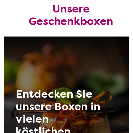
Unsere
Geschenkboxen
Online Schokoladen-
Mehr anzeigen
Tasting
Entdecken Sie
unsere Boxen in
Online Weinproben
Mehr anzeigen
vielen
köstlichen