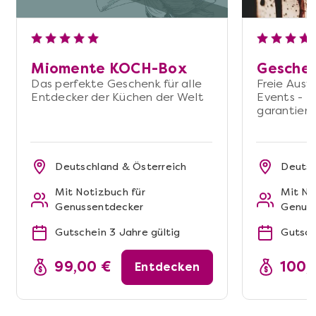
Miomente KOCH-Box
Gesche
Das perfekte Geschenk für alle
Freie Ausw
Entdecker der Küchen der Welt
Events - 
garantiert
Deutschland & Österreich
Deutsc
Mit Notizbuch für
Mit No
Genussentdecker
Genus
Gutschein 3 Jahre gültig
Gutsch
99,00 €
100,
Entdecken