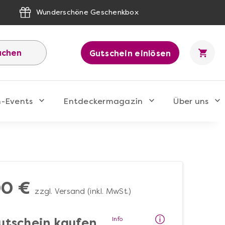
Wunderschöne Geschenkbox
uchen
Gutschein einlösen
n-Events
Entdeckermagazin
Über uns
00 €
zzgl. Versand (inkl. MwSt.)
Info
utschein kaufen