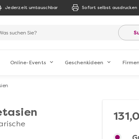
Jederzeit umtauschbar
Sofort selbst ausdrucken
S
Online-Events
Geschenkideen
Firme
sien
tasien
131,
arische
G