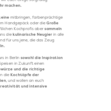
ehr machen.
teine
mitbringen, farbenprächtige
n im Handgepäck oder die
Große
ftlichen Kochprofis aber
sammeln
uns die
kulinarische Neugier
in alle
nd für uns jene, die das Zeug
ln.
s in Berlin
sowohl die Inspiration
Speisen in Zukunft einen
würze und die richtige
in die
Kochtöpfe der
ien,
und wollen an euch
Kreativität und intensive