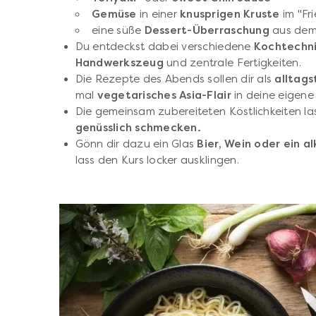
Gemüse
in einer
knusprigen Kruste
im "Fr
eine süße
Dessert-Überraschung
aus dem 
Du entdeckst dabei verschiedene
Kochtechni
Handwerkszeug
und zentrale Fertigkeiten.
Die Rezepte des Abends sollen dir als
alltag
mal
vegetarisches Asia-Flair
in deine eigene
Die gemeinsam zubereiteten Köstlichkeiten las
genüsslich schmecken.
Gönn dir dazu ein Glas
Bier, Wein oder ein a
lass den Kurs locker ausklingen.