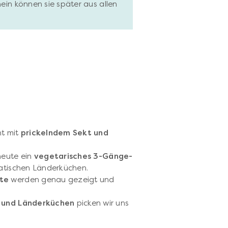
hein können sie später aus allen
nt mit
prickelndem Sekt und
heute ein
vegetarisches 3-Gänge-
siatischen Länderküchen.
tte
werden genau gezeigt und
en und Länderküchen
picken wir uns