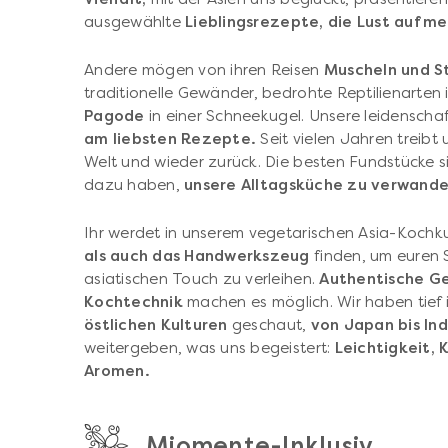
ausgewählte
Lieblingsrezepte, die Lust auf m
Andere mögen von ihren Reisen
Muscheln und S
traditionelle Gewänder, bedrohte Reptilienarte
Pagode
in einer Schneekugel. Unsere leidenscha
am liebsten Rezepte.
Seit vielen Jahren treibt 
Welt und wieder zurück. Die besten Fundstücke si
dazu haben,
unsere Alltagsküche zu verwande
Ihr werdet in unserem vegetarischen Asia-Kochkur
als auch das Handwerkszeug
finden, um euren 
asiatischen Touch zu verleihen.
Authentische Ge
Kochtechnik
machen es möglich. Wir haben tief 
östlichen
Kulturen
geschaut,
von Japan bis Ind
weitergeben, was uns begeistert:
Leichtigkeit, 
Aromen.
Miomente-Inklusiv