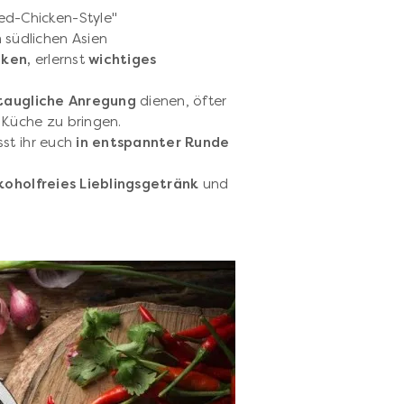
ied-Chicken-Style"
südlichen Asien
ken,
erlernst
wichtiges
staugliche Anregung
dienen, öfter
 Küche zu bringen.
st ihr euch
in entspannter Runde
lkoholfreies Lieblingsgetränk
und