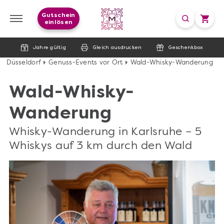
Gutschein
einlösen
Jahre gültig
Gleich ausdrucken
Geschenkbox
Düsseldorf
Genuss-Events vor Ort
Wald-Whisky-Wanderung
Wald-Whisky-
Wanderung
Whisky-Wanderung in Karlsruhe – 5
Whiskys auf 3 km durch den Wald