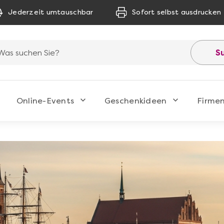
Jederzeit umtauschbar
Sofort selbst ausdrucken
S
Online-Events
Geschenkideen
Firme