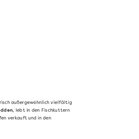
Wein- & Käse-Genuss@Home
für 2
Wein- und Käse-Verkostung für Zuhause –
mit Tasting-Box & Online-Kurs
Ganz Deutschland und Österreich
11 Termine
131,00 €
Entdecken
risch außergewöhnlich vielfältig
odden
, lebt in den Fischkuttern
en verkauft und in den