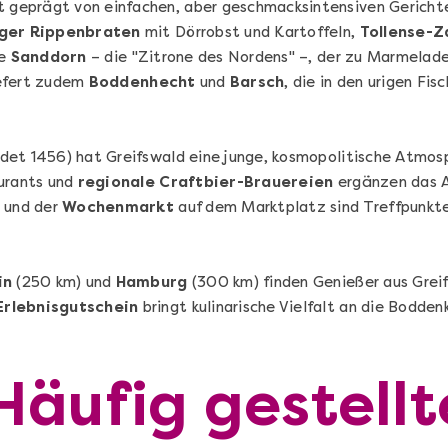
t geprägt von einfachen, aber geschmacksintensiven Gericht
ger Rippenbraten
mit Dörrobst und Kartoffeln,
Tollense-Z
he
Sanddorn
– die "Zitrone des Nordens" –, der zu Marmelade
efert zudem
Boddenhecht
und
Barsch
, die in den urigen Fis
det 1456) hat Greifswald eine junge, kosmopolitische Atmos
Sushi Selber Machen - DIY-Set
aurants und
regionale Craftbier-Brauereien
ergänzen das 
n
Sushi Starter Set: DIY-Box mit Videokurs
 und der
Wochenmarkt
auf dem Marktplatz sind Treffpunkte
in
(250 km) und
Hamburg
(300 km) finden Genießer aus Grei
rlebnisgutschein
bringt kulinarische Vielfalt an die Bodden
Ganz Deutschland & Österreich
DIY-Box
Häufig gestellt
99,00 €
Entdecken