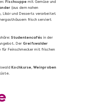
en:
Fischsuppe
mit Gemüse und
ander
(aus dem nahen
, Likör und Desserts verarbeitet
chergasthäusern frisch serviert
phäre:
Studentencafés
in der
Cocktails Selber Machen - DIY-
Angebot. Der
Greifswalder
Set
 für Feinschmecker mit frischen
Cocktail Starter Set: DIY-Box mit
Videokurs
fswald
Kochkurse, Weinproben
küste.
Ganz Deutschland & Österreich
DIY-Box
e
99,00 €
Entdecken