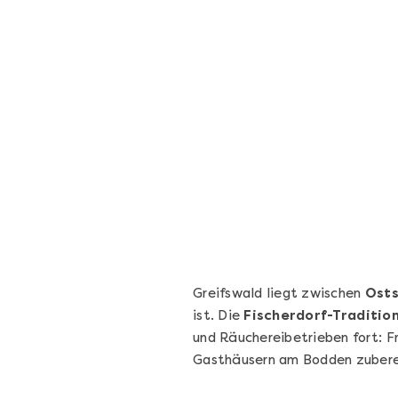
Geschenkbox 100€
Freie Auswahl aus über 1.600 Events -
Regelmäßige Termine garantiert
Deutschland & Österreich
Gutschein 3 Jahre gültig
100,00 €
Entdecken
Greifswald liegt zwischen
Ost
ist. Die
Fischerdorf-Traditio
und Räuchereibetrieben fort: F
Gasthäusern am Bodden zubere