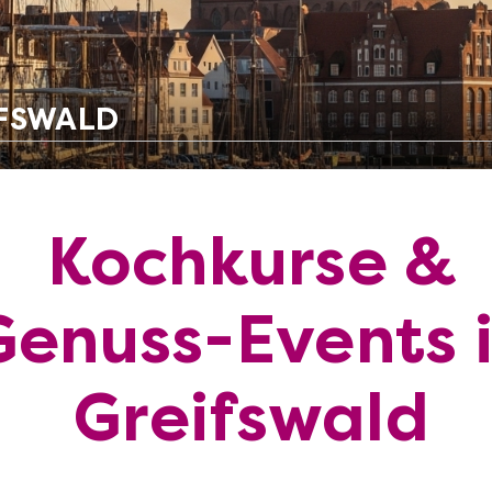
IFSWALD
Kochkurse &
Genuss-Events 
Greifswald