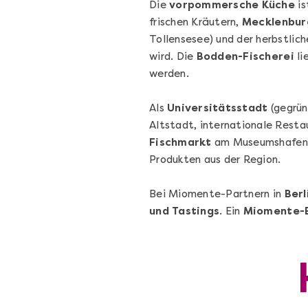
Die
vorpommersche Küche
is
frischen Kräutern,
Mecklenbur
Tollensesee) und der herbstlic
wird. Die
Bodden-Fischerei
li
werden.
Als
Universitätsstadt
(gegrün
Die beste Pizza@Home
Altstadt, internationale Rest
Vom richtigen Kneten und dem perfekte
Fischmarkt
am Museumshafen
Sugo: Pizza ideale im Online-Kochkurs
Produkten aus der Region.
Bei Miomente-Partnern in
Berl
und Tastings
. Ein
Miomente-E
Ganz Deutschland und Österreich
Flex-Ticket
69,00 €
Entdecken