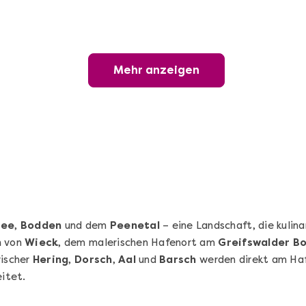
Sushi-Kochkurs@Home
Online Sushi Kochkurs: Alles rund um die
perfekte Maki-Rolle!
Mehr anzeigen
Ganz Deutschland und Österreich
3 Termine
69,00 €
Entdecken
see
,
Bodden
und dem
Peenetal
– eine Landschaft, die kulina
n
von
Wieck
, dem malerischen Hafenort am
Greifswalder B
rischer
Hering
,
Dorsch
,
Aal
und
Barsch
werden direkt am Haf
itet.