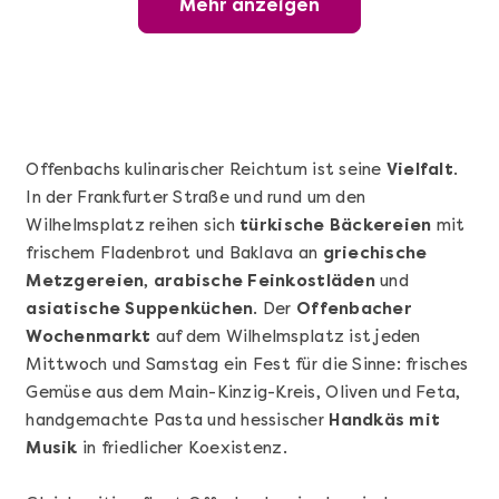
Mehr anzeigen
Wunderschöner Weinabend
Offenbachs kulinarischer Reichtum ist seine
Vielfalt
.
In der Frankfurter Straße und rund um den
Wilhelmsplatz reihen sich
türkische Bäckereien
mit
frischem Fladenbrot und Baklava an
griechische
Metzgereien
,
arabische Feinkostläden
und
asiatische Suppenküchen
. Der
Offenbacher
Wochenmarkt
auf dem Wilhelmsplatz ist jeden
Mehr anzeigen
Mittwoch und Samstag ein Fest für die Sinne: frisches
Sushi Basic Kurs Bonn
Gemüse aus dem Main-Kinzig-Kreis, Oliven und Feta,
handgemachte Pasta und hessischer
Handkäs mit
Musik
in friedlicher Koexistenz.