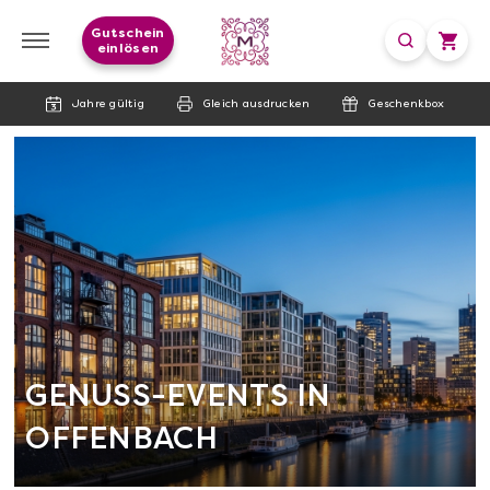
Gutschein
einlösen
Jahre gültig
Gleich ausdrucken
Geschenkbox
GENUSS-EVENTS IN
OFFENBACH