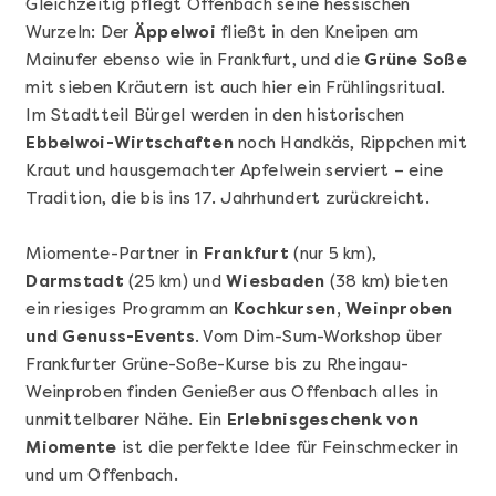
Gleichzeitig pflegt Offenbach seine hessischen
Wurzeln: Der
Äppelwoi
fließt in den Kneipen am
Mainufer ebenso wie in Frankfurt, und die
Grüne Soße
mit sieben Kräutern ist auch hier ein Frühlingsritual.
Im Stadtteil Bürgel werden in den historischen
Ebbelwoi-Wirtschaften
noch Handkäs, Rippchen mit
Kraut und hausgemachter Apfelwein serviert – eine
Tradition, die bis ins 17. Jahrhundert zurückreicht.
Mehr anzeigen
Geschenkbox 100€
Miomente-Partner in
Frankfurt
(nur 5 km),
Darmstadt
(25 km) und
Wiesbaden
(38 km) bieten
ein riesiges Programm an
Kochkursen, Weinproben
und Genuss-Events
. Vom Dim-Sum-Workshop über
Frankfurter Grüne-Soße-Kurse bis zu Rheingau-
Weinproben finden Genießer aus Offenbach alles in
unmittelbarer Nähe. Ein
Erlebnisgeschenk von
Miomente
ist die perfekte Idee für Feinschmecker in
und um Offenbach.