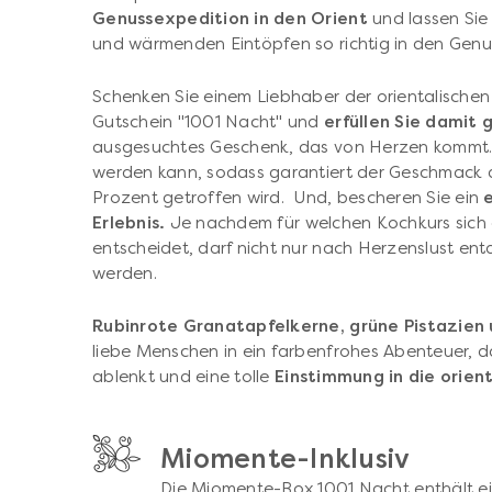
Genussexpedition in den Orient
und lassen Sie
und wärmenden Eintöpfen so richtig in den Gen
Schenken Sie einem Liebhaber der orientalisch
Gutschein "1001 Nacht" und
erfüllen Sie damit 
ausgesuchtes Geschenk, das von Herzen kommt. D
werden kann, sodass garantiert der Geschmack 
Prozent getroffen wird. Und, bescheren Sie ein
Erlebnis.
Je nachdem für welchen Kochkurs sich d
entscheidet, darf nicht nur nach Herzenslust en
werden.
Rubinrote Granatapfelkerne, grüne Pistazien 
liebe Menschen in ein farbenfrohes Abenteuer, d
ablenkt und eine tolle
Einstimmung in die orien
Miomente-Inklusiv
Die Miomente-Box 1001 Nacht enthält e