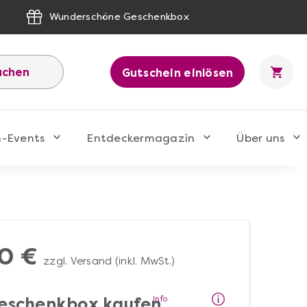
Wunderschöne Geschenkbox
uchen
Gutschein einlösen
n-Events
Entdeckermagazin
Über uns
0 €
zzgl. Versand (inkl. MwSt.)
Info
eschenkbox kaufen