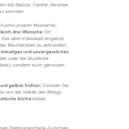
 ihn bei Mezze, Falafel, Minztee
uss kommen.
en Küche unseren Miomente-
gleich drei Wünsche
: Ein
as aber individuell eingelöst
des Beschenkten zu einhundert
einmaliges und unvergessliches
er oder die Glückliche
tdeckt, sondern auch genossen
und gelber Safran:
Schicken Sie
as von der Hektik des Alltags
talische Küche
bietet.
inen Erlebnisgeschenk-Gutschein