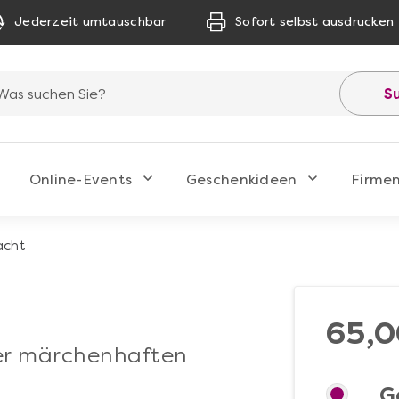
Jederzeit umtauschbar
Sofort selbst ausdrucken
S
Online-Events
Geschenkideen
Firme
acht
65,0
er märchenhaften
G