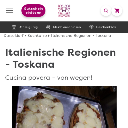
Gutschein
einlösen
Jahre gültig
Gleich ausdrucken
Geschenkbox
Düsseldorf
Kochkurse
Italienische Regionen - Toskana
Italienische Regionen
- Toskana
Cucina povera – von wegen!