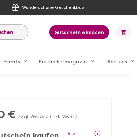
Wunderschöne Geschenkbox
uchen
Gutschein einlösen
n-Events
Entdeckermagazin
Über uns
0 €
zzgl. Versand (inkl. MwSt.)
Info
utschein kaufen