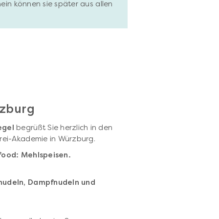
hein können sie später aus allen
rzburg
egel
begrüßt Sie herzlich in den
rei-Akademie in Würzburg.
lfood: Mehlspeisen.
nudeln, Dampfnudeln und