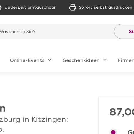
Jederzeit umtauschbar
Sofort selbst ausdrucken
S
Online-Events
Geschenkideen
Firme
en
87,0
zburg in Kitzingen:
o.
G