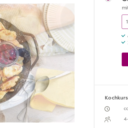
mi
Kochkur
c
4