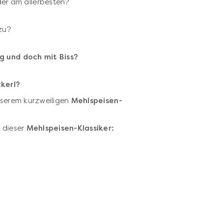
er am allerbesten?
zu?
ig und doch mit Biss?
kerl?
unserem kurzweiligen
Mehlspeisen-
g dieser
Mehlspeisen-Klassiker: