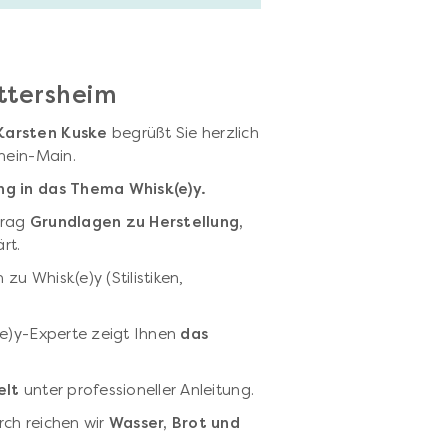
ttersheim
Karsten Kuske
begrüßt Sie herzlich
Rhein-Main.
ung in das Thema Whisk(e)y.
trag
Grundlagen zu Herstellung,
ärt.
u Whisk(e)y (Stilistiken,
(e)y-Experte zeigt Ihnen
das
elt
unter professioneller Anleitung.
rch reichen wir
Wasser, Brot und