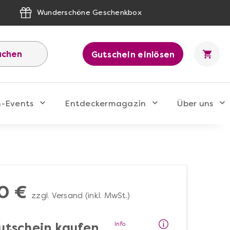
Wunderschöne Geschenkbox
uchen
Gutschein einlösen
n-Events
Entdeckermagazin
Über uns
0 €
zzgl. Versand (inkl. MwSt.)
Info
utschein kaufen