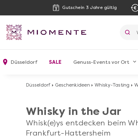
Gutschein 3 Jahre gültig
Düsseldorf
SALE
Genuss-Events vor Ort
Düsseldorf
Geschenkideen
Whisky-Tasting
W
Whisky in the Jar
Whisk(e)ys entdecken beim Wh
Frankfurt-Hattersheim