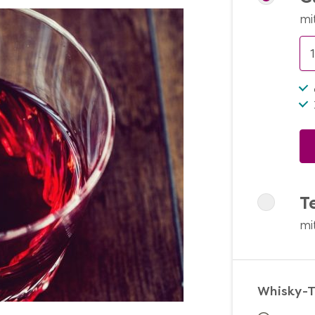
mi
T
mi
Whisky-T