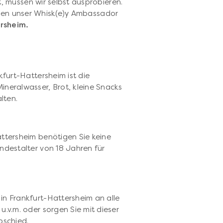
 müssen wir selbst ausprobieren.
hnen unser Whisk(e)y Ambassador
ersheim.
kfurt-Hattersheim ist die
ineralwasser, Brot, kleine Snacks
lten.
attersheim benötigen Sie keine
ndestalter von 18 Jahren für
p
in Frankfurt-Hattersheim an alle
u.v.m. oder sorgen Sie mit dieser
bschied.