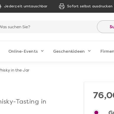
Jederzeit umtauschbar
Sofort selbst ausdrucken
S
Online-Events
Geschenkideen
Firme
hisky in the Jar
76,0
isky-Tasting in
G