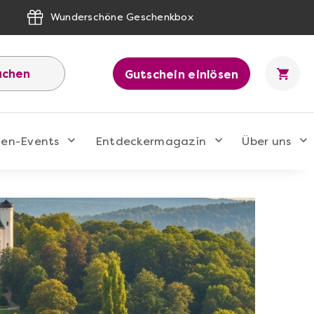
Wunderschöne Geschenkbox
uchen
Gutschein einlösen
men-Events
Entdeckermagazin
Über uns