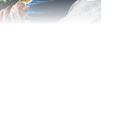
Wein- & Käse-Genuss@Home
für 2
Wein- und Käse-Verkostung für Zuhause –
mit Tasting-Box & Online-Kurs
Ganz Deutschland und Österreich
11 Termine
131,00 €
Entdecken