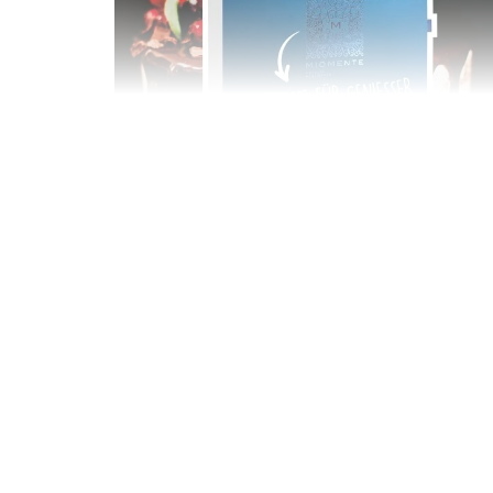
Geschenkbox 100€
Freie Auswahl aus über 1.600 Events -
Regelmäßige Termine garantiert
Deutschland & Österreich
Gutschein 3 Jahre gültig
100,00 €
Entdecken