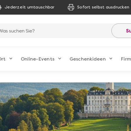
Jederzeit umtauschbar
Sofort selbst ausdrucken
S
Ort
Online-Events
Geschenkideen
Fir