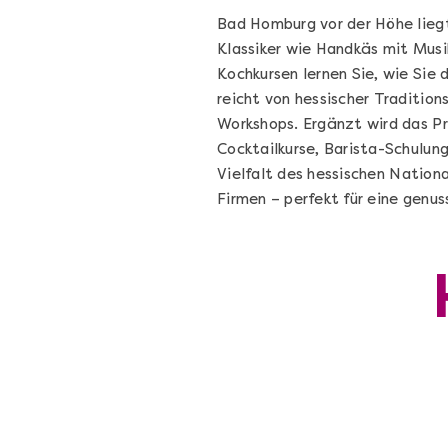
Bad Homburg vor der Höhe lieg
Klassiker wie Handkäs mit Musi
Kochkursen lernen Sie, wie Sie
reicht von hessischer Tradition
Workshops. Ergänzt wird das P
Cocktailkurse, Barista-Schulun
Vielfalt des hessischen Nationa
Firmen – perfekt für eine genus
Die beste Pizza@Home
Vom richtigen Kneten und dem perfekte
Sugo: Pizza ideale im Online-Kochkurs