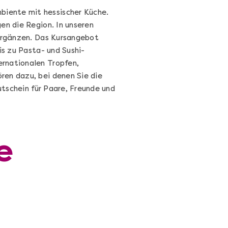
biente mit hessischer Küche.
en die Region. In unseren
 ergänzen. Das Kursangebot
is zu Pasta- und Sushi-
ernationalen Tropfen,
ren dazu, bei denen Sie die
utschein für Paare, Freunde und
e
Cocktails Selber Machen - DIY-
Set
Cocktail Starter Set: DIY-Box mit
Videokurs