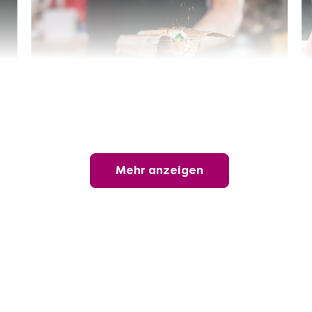
Sushi-Kochkurs@Home
Online Sushi Kochkurs: Alles rund um die
perfekte Maki-Rolle!
Mehr anzeigen
Ganz Deutschland und Österreich
3 Termine
69,00 €
Entdecken