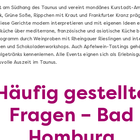
t am Südhang des Taunus und vereint mondänes Kurstadt-Am
k, Grüne Soße, Rippchen mit Kraut und Frankfurter Kranz präg
 diese Gerichte modern interpretieren und mit eigenen Ideen
sküche über mediterrane, französische und asiatische Küche b
rogramm durch Weinproben mit Rheingauer Rieslingen und int
gen und Schokoladenworkshops. Auch Apfelwein-Tastings gehö
lgetränks kennenlernen. Alle Events eignen sich als Erlebnisg
svolle Auszeit im Taunus.
Häufig gestellt
Sushi Selber Machen - DIY-Set
Fragen – Bad
n
Sushi Starter Set: DIY-Box mit Videokurs
Homburg