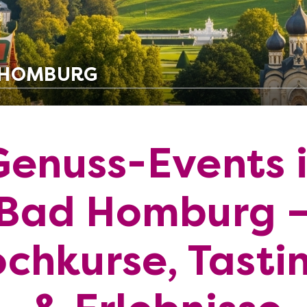
D HOMBURG
Genuss-Events 
Bad Homburg 
chkurse, Tasti