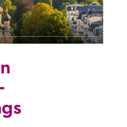
in
—
ngs