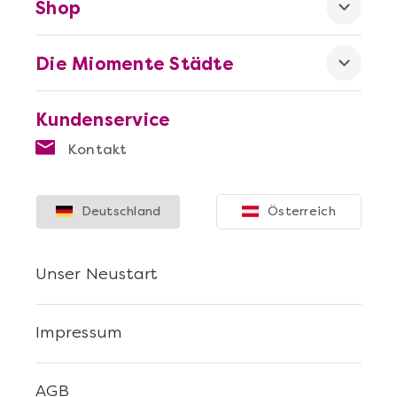
Shop
Die Miomente Städte
Mehr anzeigen
Kundenservice
Sushi Selber Machen - DIY-Set
Kontakt
Deutschland
Österreich
Unser Neustart
Impressum
Mehr anzeigen
AGB