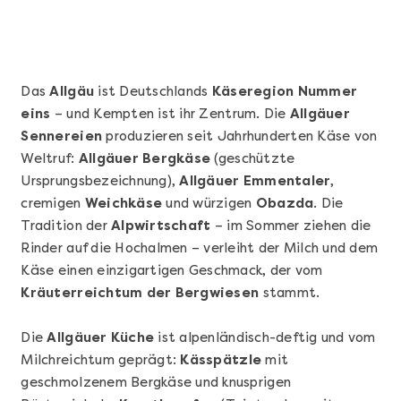
Das
Allgäu
ist Deutschlands
Käseregion Nummer
eins
– und Kempten ist ihr Zentrum. Die
Allgäuer
Sennereien
produzieren seit Jahrhunderten Käse von
Weltruf:
Allgäuer Bergkäse
(geschützte
Ursprungsbezeichnung),
Allgäuer Emmentaler
,
cremigen
Weichkäse
und würzigen
Obazda
. Die
Tradition der
Alpwirtschaft
– im Sommer ziehen die
Mehr anzeigen
Rinder auf die Hochalmen – verleiht der Milch und dem
Sushi Basic Kurs Bonn
Käse einen einzigartigen Geschmack, der vom
Kräuterreichtum der Bergwiesen
stammt.
Die
Allgäuer Küche
ist alpenländisch-deftig und vom
Milchreichtum geprägt:
Kässpätzle
mit
geschmolzenem Bergkäse und knusprigen