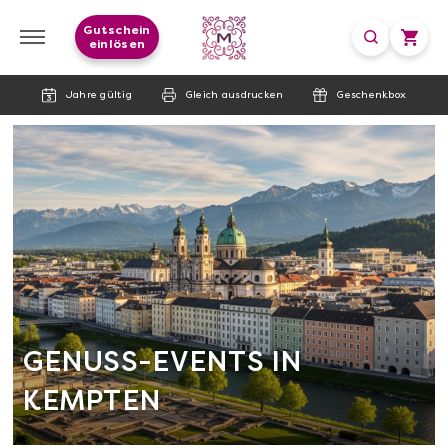
Gutschein
einlösen
Jahre gültig
Gleich ausdrucken
Geschenkbox
GENUSS-EVENTS IN
KEMPTEN