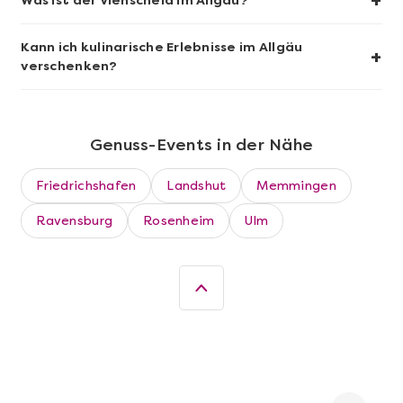
+
Was ist der Viehscheid im Allgäu?
Kann ich kulinarische Erlebnisse im Allgäu
+
verschenken?
Genuss-Events in der Nähe
Friedrichshafen
Landshut
Memmingen
Mehr anzeigen
Ravensburg
Rosenheim
Ulm
Die beste Pizza@Home