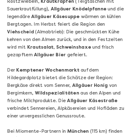
Röstzwiebeln,
Krautkrapfen
(Teigtaschen mit
Sauerkrautfüllung),
Allgäuer Knödelpfanne
und die
legendäre
Allgäuer Käsesuppe
wärmen an kühlen
Bergtagen. Im Herbst feiert die Region den
Viehscheid
(Almabtrieb): Die geschmückten Kühe
kehren von den Almen zurück, und in den Festzelten
Mehr anzeigen
wird mit
Krautsalat
,
Schweinshaxe
und frisch
Geschenkbox 100€
gezapftem
Allgäuer Bier
gefeiert.
Der
Kemptener Wochenmarkt
auf dem
Hildegardplatz bietet die Schätze der Region:
Bergkäse direkt vom Senner,
Allgäuer Honig
von
Bergimkern,
Wildspezialitäten
aus den Alpen und
frische Milchprodukte. Die
Allgäuer Käsestraße
verbindet Sennereien, Alpkäsereien und Hofläden zu
einer unvergesslichen Genussroute.
Bei Miomente-Partnern in
München
(115 km) finden