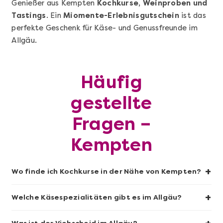
Genießer aus Kempten
Kochkurse, Weinproben und
Mehr anzeigen
Tastings
. Ein
Miomente-Erlebnisgutschein
ist das
Sushi-Kochkurs@Home
perfekte Geschenk für Käse- und Genussfreunde im
Allgäu.
Häufig
gestellte
Fragen –
Kempten
Mehr anzeigen
+
Wo finde ich Kochkurse in der Nähe von Kempten?
Wein- & Käse-Genuss@Home für 2
+
Welche Käsespezialitäten gibt es im Allgäu?