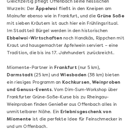
Gleichzeitig pflegt Offenbach seine hessischen
Wurzeln: Der
Äppelwoi
fließt in den Kneipen am
Mainufer ebenso wie in Frankfurt, und die
Grüne Soße
mit sieben Kräutern ist auch hier ein Frühlingsritual.
Im Stadtteil Bürgel werden in den historischen
Ebbelwoi-Wirtschaften
noch Handkäs, Rippchen mit
Kraut und hausgemachter Apfelwein serviert – eine
Tradition, die bis ins 17. Jahrhundert zurückreicht.
Mehr anzeigen
Geschenkbox 100€
Miomente-Partner in
Frankfurt
(nur 5 km),
Darmstadt
(25 km) und
Wiesbaden
(38 km) bieten
ein riesiges Programm an
Kochkursen, Weinproben
und Genuss-Events
. Vom Dim-Sum-Workshop über
Frankfurter Grüne-Soße-Kurse bis zu Rheingau-
Weinproben finden Genießer aus Offenbach alles in
unmittelbarer Nähe. Ein
Erlebnisgeschenk von
Miomente
ist die perfekte Idee für Feinschmecker in
und um Offenbach.