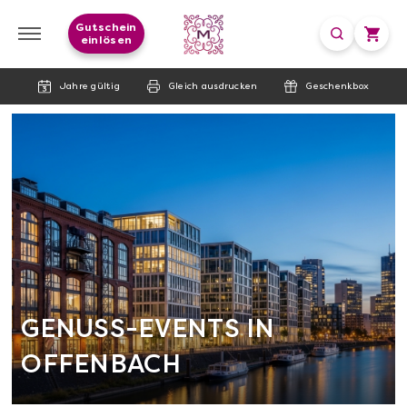
Gutschein
einlösen
Jahre gültig
Gleich ausdrucken
Geschenkbox
GENUSS-EVENTS IN
OFFENBACH