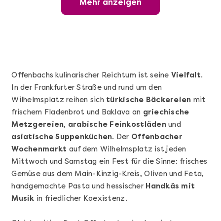
Mehr anzeigen
Wunderschöner Weinabend
Offenbachs kulinarischer Reichtum ist seine
Vielfalt
.
In der Frankfurter Straße und rund um den
Wilhelmsplatz reihen sich
türkische Bäckereien
mit
frischem Fladenbrot und Baklava an
griechische
Metzgereien
,
arabische Feinkostläden
und
asiatische Suppenküchen
. Der
Offenbacher
Wochenmarkt
auf dem Wilhelmsplatz ist jeden
Mehr anzeigen
Mittwoch und Samstag ein Fest für die Sinne: frisches
Sushi Basic Kurs Bonn
Gemüse aus dem Main-Kinzig-Kreis, Oliven und Feta,
handgemachte Pasta und hessischer
Handkäs mit
Musik
in friedlicher Koexistenz.