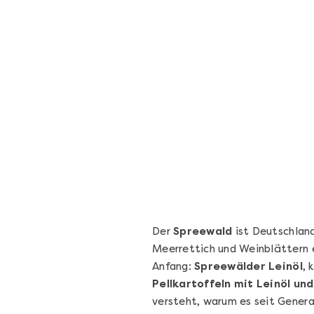
Geschenkbox 100€
Freie Auswahl aus über 1.600 Events -
Regelmäßige Termine garantiert
Deutschland & Österreich
Gutschein 3 Jahre gültig
100,00 €
Entdecken
Der
Spreewald
ist Deutschlan
Meerrettich und Weinblättern e
Anfang:
Spreewälder Leinöl
, 
Pellkartoffeln mit Leinöl un
versteht, warum es seit Genera