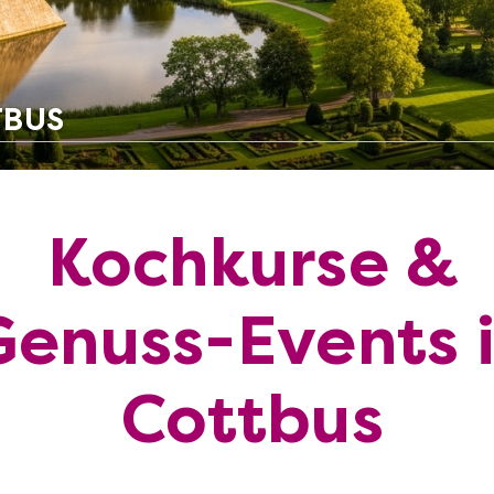
TBUS
Kochkurse &
Genuss-Events 
Cottbus