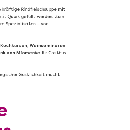
ne kräftige Rindfleischsuppe mit
 mit Quark gefüllt werden. Zum
hre Spezialitäten – von
n
Kochkursen, Weinseminaren
Cocktails Selber Machen - DIY-
enk von Miomente
für Cottbus
Set
Cocktail Starter Set: DIY-Box mit
Videokurs
urgischer Gastlichkeit macht
Ganz Deutschland & Österreich
e
DIY-Box
99,00 €
Entdecken