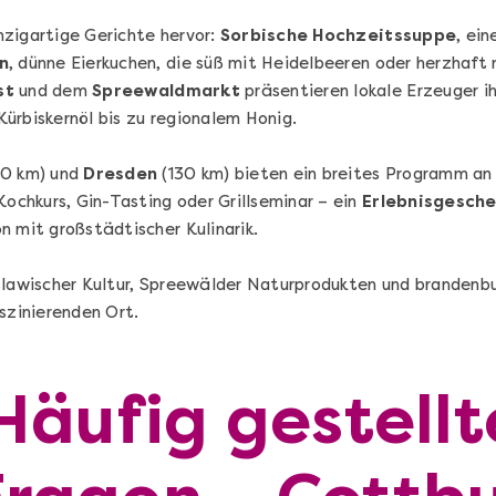
nzigartige Gerichte hervor:
Sorbische Hochzeitssuppe
, ei
n
, dünne Eierkuchen, die süß mit Heidelbeeren oder herzhaft
st
und dem
Spreewaldmarkt
präsentieren lokale Erzeuger i
ürbiskernöl bis zu regionalem Honig.
20 km) und
Dresden
(130 km) bieten ein breites Programm a
Sushi Selber Machen - DIY-Set
Kochkurs, Gin-Tasting oder Grillseminar – ein
Erlebnisgesch
n
Sushi Starter Set: DIY-Box mit Videokurs
n mit großstädtischer Kulinarik.
slawischer Kultur, Spreewälder Naturprodukten und brandenb
szinierenden Ort.
Ganz Deutschland & Österreich
Häufig gestellt
DIY-Box
99,00 €
Entdecken