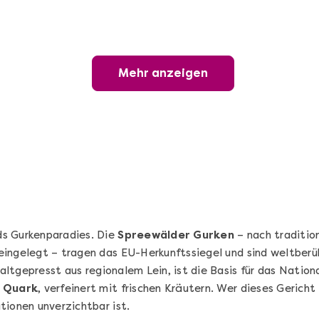
Sushi-Kochkurs@Home
Online Sushi Kochkurs: Alles rund um die
perfekte Maki-Rolle!
Mehr anzeigen
Ganz Deutschland und Österreich
3 Termine
69,00 €
Entdecken
ds Gurkenparadies. Die
Spreewälder Gurken
– nach traditio
ingelegt – tragen das EU-Herkunftssiegel und sind weltberüh
kaltgepresst aus regionalem Lein, ist die Basis für das Nation
d Quark
, verfeinert mit frischen Kräutern. Wer dieses Gericht
tionen unverzichtbar ist.