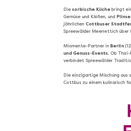
Die
sorbische Küche
bringt ei
Gemüse und Klößen, und
Plinse
jährlichen
Cottbuser Stadtfe
Spreewälder Meerrettich über K
Miomente-Partner in
Berlin
(1
Die beste Pizza@Home
und Genuss-Events
. Ob Thai-
Vom richtigen Kneten und dem perfekte
verbindet Spreewälder Traditio
Sugo: Pizza ideale im Online-Kochkurs
Die einzigartige Mischung aus 
Cottbus zu einem kulinarisch fa
Ganz Deutschland und Österreich
Flex-Ticket
69,00 €
Entdecken