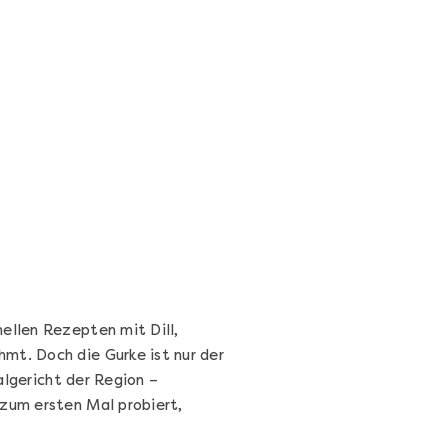
Wein- & Käse-Genuss@Home
für 2
Wein- und Käse-Verkostung für Zuhause –
mit Tasting-Box & Online-Kurs
Ganz Deutschland und Österreich
11 Termine
131,00 €
Entdecken
nellen Rezepten mit Dill,
mt. Doch die Gurke ist nur der
algericht der Region –
 zum ersten Mal probiert,