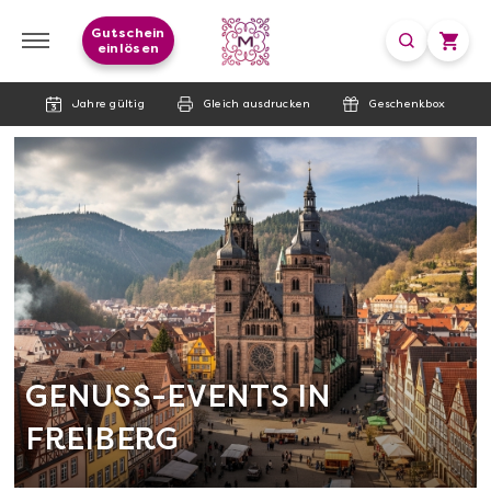
Gutschein
einlösen
Jahre gültig
Gleich ausdrucken
Geschenkbox
GENUSS-EVENTS IN
FREIBERG