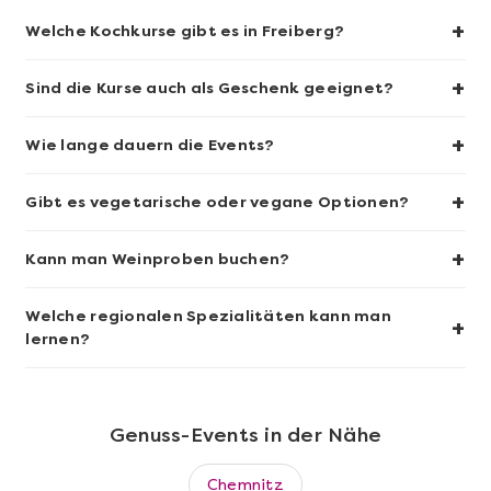
+
Welche Kochkurse gibt es in Freiberg?
+
Sind die Kurse auch als Geschenk geeignet?
Mehr anzeigen
+
Fleischgenuss auf höchstem
Wie lange dauern die Events?
Niveau
+
Gibt es vegetarische oder vegane Optionen?
+
Kann man Weinproben buchen?
Welche regionalen Spezialitäten kann man
+
lernen?
Genuss-Events in der Nähe
Chemnitz
Mehr anzeigen