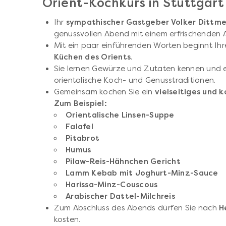
Orient-Kochkurs in Stuttgart
Ihr
sympathischer Gastgeber Volker Dittme
genussvollen Abend mit einem erfrischenden Ap
Mit ein paar einführenden Worten beginnt Ihr
Küchen des Orients
.
Sie lernen Gewürze und Zutaten kennen und e
orientalische Koch- und Genusstraditionen.
Gemeinsam kochen Sie ein
vielseitiges und 
Zum Beispiel:
Orientalische Linsen-Suppe
Falafel
Pitabrot
Humus
Pilaw-Reis-Hähnchen Gericht
Lamm Kebab mit Joghurt-Minz-Sauce
Harissa-Minz-Couscous
Arabischer Dattel-Milchreis
Zum Abschluss des Abends dürfen Sie nach
H
kosten.