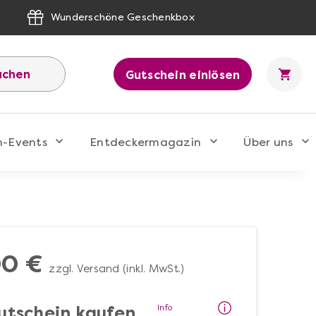
Wunderschöne Geschenkbox
uchen
Gutschein einlösen
n-Events
Entdeckermagazin
Über uns
00 €
zzgl. Versand (inkl. MwSt.)
Info
utschein kaufen