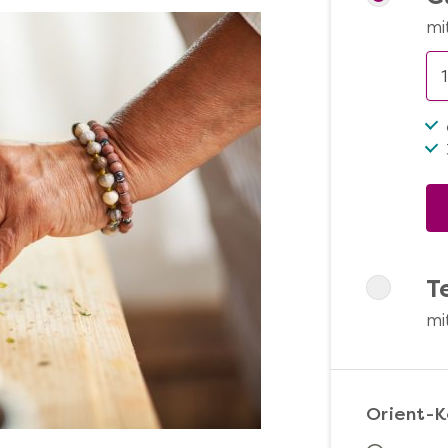
mi
T
mi
Orient-K