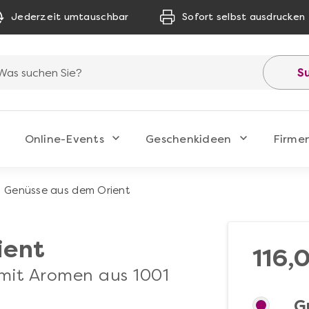
Jederzeit umtauschbar
Sofort selbst ausdrucken
S
Online-Events
Geschenkideen
Firme
Genüsse aus dem Orient
ient
116,
 mit Aromen aus 1001
G