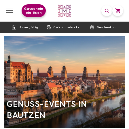
Gutschein
einlösen
Jahre gültig
Gleich ausdrucken
Geschenkbox
GENUSS-EVENTS IN
BAUTZEN