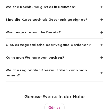
+
Welche Kochkurse gibt es in Bautzen?
+
Sind die Kurse auch als Geschenk geeignet?
Mehr anzeigen
+
Wie lange dauern die Events?
Fleischgenuss auf höchstem
Niveau
+
Gibt es vegetarische oder vegane Optionen?
+
Kann man Weinproben buchen?
Welche regionalen Spezialitäten kann man
+
lernen?
Genuss-Events in der Nähe
Görlitz