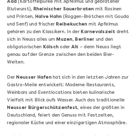
Ääd
(Kartoffelpüree mit Apfelmus und gebratener
Blutwurst),
Rheinischer Sauerbraten
mit Rosinen
und Printen,
Halve Hahn
(Roggen-Brötchen mit Gouda
und Senf) und frischer
Reibekuchen
mit Apfelmus
gehören zu den Klassikern. In der
Karnevalszeit
dreht
sich in Neuss alles um
Muzen
,
Berliner
und den
obligatorischen
Kölsch
oder
Alt
– denn Neuss liegt
Mehr anzeigen
genau auf der Grenze zwischen den beiden Bier-
Offene Weinprobe
Welten.
Der
Neusser Hafen
hat sich in den letzten Jahren zur
Gastro-Meile entwickelt: Moderne Restaurants,
Weinbars und Eventlocations bieten kulinarische
Vielfalt mit Blick aufs Wasser. Auch das traditionelle
Neusser Bürgerschützenfest
, eines der größten in
Deutschland, feiert den Genuss mit Festzelten,
regionaler Küche und einer einzigartigen Atmosphäre.