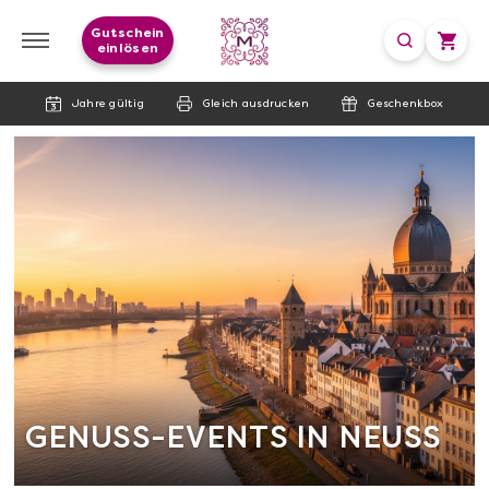
Gutschein
einlösen
Jahre gültig
Gleich ausdrucken
Geschenkbox
GENUSS-EVENTS IN NEUSS