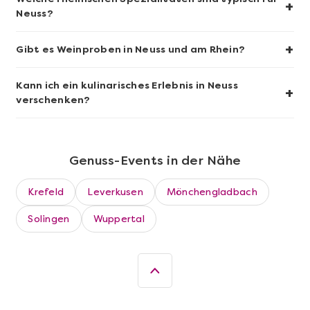
+
Neuss?
+
Gibt es Weinproben in Neuss und am Rhein?
Kann ich ein kulinarisches Erlebnis in Neuss
+
verschenken?
Genuss-Events in der Nähe
Mehr anzeigen
Krefeld
Leverkusen
Mönchengladbach
Sushi Basic Kurs Bonn
Solingen
Wuppertal