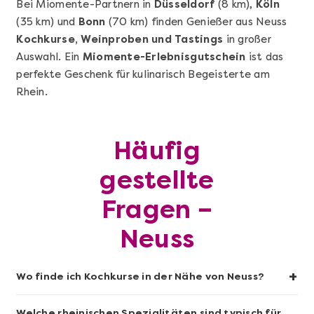
Bei Miomente-Partnern in
Düsseldorf
(8 km),
Köln
(35 km) und
Bonn
(70 km) finden Genießer aus Neuss
Mehr anzeigen
Kochkurse, Weinproben und Tastings
in großer
Wunderschöner Weinabend
Auswahl. Ein
Miomente-Erlebnisgutschein
ist das
perfekte Geschenk für kulinarisch Begeisterte am
Rhein.
Häufig
gestellte
Fragen –
Neuss
Mehr anzeigen
+
Wo finde ich Kochkurse in der Nähe von Neuss?
Grundkurs Sushi
Welche rheinischen Spezialitäten sind typisch für