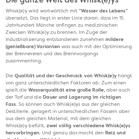
Die ganze Welt des Whisk(e)ys
Whisk(e)y wird wortwörtlich mit
"Wasser des Lebens"
übersetzt. Das liegt in erster Linie daran, dass im 15.
Jahrhundert Mönche anfingen zu medizinischen
Zwecken Whisk(e)y zu brennen. Im Zuge der
Industrialisierung entstandenen zunehmen
mildere
(genießbare) Varianten
was auch mit der Optimierung
der Brennereien und des Brennvorgangs
zusammenhing.
Die
Qualität und der Geschmack von Whisk(e)y
hängt
von ganz unterschiedlichen Faktoren ab: Zum einen
spielt die
Wasserqualität eine große Rolle,
aber auch
der Torf und die
Dauer und Lagerung im richtigen
Fass
. So können auch Whisk(e)ys aus der gleichen
Destillerie, gelagert in unterschiedlichen Fässern aber
aus dem gleichen Material, mit dem gleichen
Whisk(e)y befüllt,
zwei völlig verschiedene Whisk(e)ys
hervorbringen.
Und genau das
macht den
Reiz und