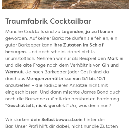
Traumfabrik Cocktailbar
Manche Cocktails sind zu
Legenden, ja zu Ikonen
geworden. Auf keiner Barkarte dürfen sie fehlen, ein
guter Barkeeper kann
ihre Zutaten im Schlaf
hersagen.
Und doch scheint dabei nichts
unumstößlich. Nehmen wir nur als Beispiel den
Martini
und die alte Frage nach dem Verhältnis von
Gin und
Wermut.
Je nach Barkeeper (oder Gast) sind da
durchaus
Mengenverhältnisse von 5:1 bis 10:1
anzutreffen – die radikaleren Ansätze nicht mit
eingeschlossen. Und dann mischte James Bond auch
noch die Barszene auf mit der berühmten Forderung
"Geschüttelt, nicht gerührt!"
Ja, was denn nun?
Wir stärken
dein Selbstbewusstsein
hinter der
Bar. Unser Profi hilft dir dabei, nicht nur die Zutaten