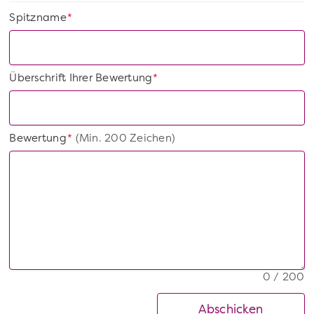
Spitzname
*
Überschrift Ihrer Bewertung
*
Bewertung
(Min. 200 Zeichen)
*
0 / 200
Abschicken