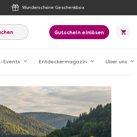
Wunderschöne Geschenkbox
uchen
Gutschein einlösen
n-Events
Entdeckermagazin
Über uns