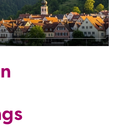
in
ngs