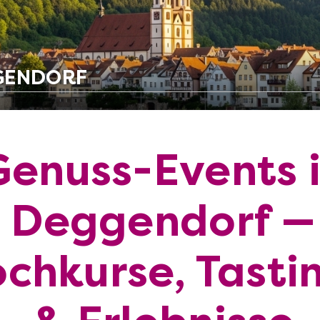
GGENDORF
Genuss-Events 
Deggendorf —
chkurse, Tasti