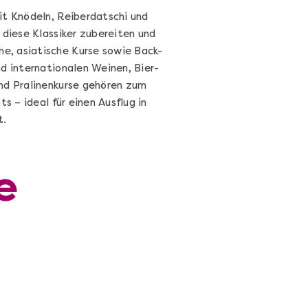
it Knödeln, Reiberdatschi und
 diese Klassiker zubereiten und
e, asiatische Kurse sowie Back-
d internationalen Weinen, Bier-
nd Pralinenkurse gehören zum
s – ideal für einen Ausflug in
t.
e
Cocktails Selber Machen - DIY-
Set
Cocktail Starter Set: DIY-Box mit
Videokurs