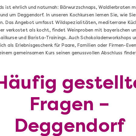
s ist ehrlich und naturnah: Bärwurzschnaps, Waldlerbraten m
und um Deggendorf. In unseren Kochkursen lernen Sie, wie Sie
n. Das Angebot umfasst Wildspezialitäten, mediterrane Küch
er verkostet als kocht, findet Weinproben mit bayerischen un
ailkurse und Barista-Trainings. Auch Schokoladenworkshops u
ch als Erlebnisgeschenk für Paare, Familien oder Firmen-Event
einem gemeinsamen Kurs seinen genussvollen Abschluss finde
Häufig gestellt
Fragen –
Sushi Selber Machen - DIY-Set
n
Sushi Starter Set: DIY-Box mit Videokurs
Deggendorf