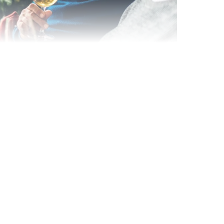
Wein- & Käse-Genuss@Home
für 2
Wein- und Käse-Verkostung für Zuhause –
mit Tasting-Box & Online-Kurs
Ganz Deutschland und Österreich
11 Termine
131,00 €
Entdecken