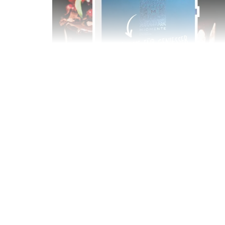
Geschenkbox 100€
Freie Auswahl aus über 1.600 Events -
Regelmäßige Termine garantiert
Deutschland & Österreich
Gutschein 3 Jahre gültig
100,00 €
Entdecken