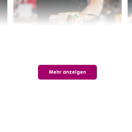
Sushi-Kochkurs@Home
Online Sushi Kochkurs: Alles rund um die
perfekte Maki-Rolle!
Mehr anzeigen
Ganz Deutschland und Österreich
3 Termine
69,00 €
Entdecken