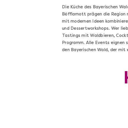
Die Küche des Bayerischen Wald
Böfflamott prägen die Region r
mit modernen Ideen kombiniere
und Dessertworkshops. Wer lieb
Tastings mit Waldbieren, Cockt
Programm. Alle Events eignen si
den Bayerischen Wald, der mit 
Die beste Pizza@Home
Vom richtigen Kneten und dem perfekte
Sugo: Pizza ideale im Online-Kochkurs