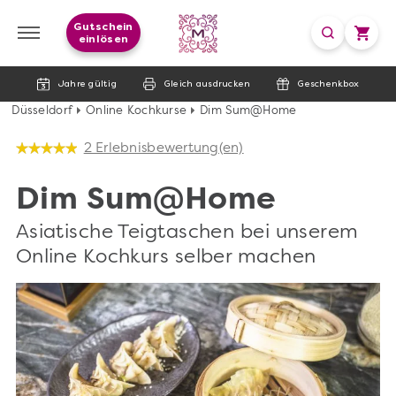
Gutschein
einlösen
Jahre gültig
Gleich ausdrucken
Geschenkbox
Düsseldorf
Online Kochkurse
Dim Sum@Home
2 Erlebnisbewertung(en)
Dim Sum@Home
Asiatische Teigtaschen bei unserem
Online Kochkurs selber machen