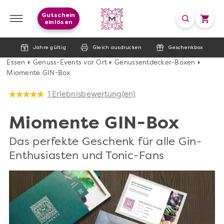
Gutschein
einlösen
Jahre gültig
Gleich ausdrucken
Geschenkbox
Essen
Genuss-Events vor Ort
Genussentdecker-Boxen
Miomente GIN-Box
1 Erlebnisbewertung(en)
Miomente GIN-Box
Das perfekte Geschenk für alle Gin-
Enthusiasten und Tonic-Fans