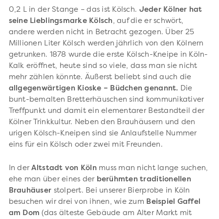
0,2 L in der Stange – das ist Kölsch.
Jeder Kölner hat
seine Lieblingsmarke Kölsch
, auf die er schwört,
andere werden nicht in Betracht gezogen. Über 25
Millionen Liter Kölsch werden jährlich von den Kölnern
getrunken. 1878 wurde die erste Kölsch-Kneipe in Köln-
Kalk eröffnet, heute sind so viele, dass man sie nicht
mehr zählen könnte. Äußerst beliebt sind auch die
allgegenwärtigen Kioske – Büdchen genannt.
Die
bunt-bemalten Bretterhäuschen sind kommunikativer
Treffpunkt und damit ein elementarer Bestandteil der
Kölner Trinkkultur. Neben den Brauhäusern und den
urigen Kölsch-Kneipen sind sie Anlaufstelle Nummer
eins für ein Kölsch oder zwei mit Freunden.
In der
Altstadt von Köln
muss man nicht lange suchen,
ehe man über eines der
berühmten traditionellen
Brauhäuser
stolpert. Bei unserer Bierprobe in Köln
besuchen wir drei von ihnen, wie zum
Beispiel Gaffel
am Dom
(das älteste Gebäude am Alter Markt mit