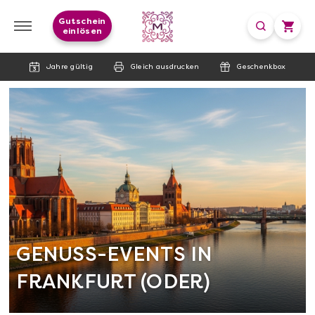
Gutschein
einlösen
Jahre gültig
Gleich ausdrucken
Geschenkbox
GENUSS-EVENTS IN
FRANKFURT (ODER)