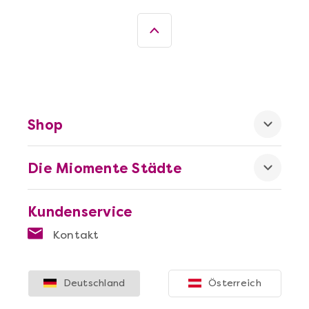
Mehr anzeigen
Wein- & Käse-Genuss@Home für 2
Shop
Die Miomente Städte
Kundenservice
Kontakt
Mehr anzeigen
Deutschland
Österreich