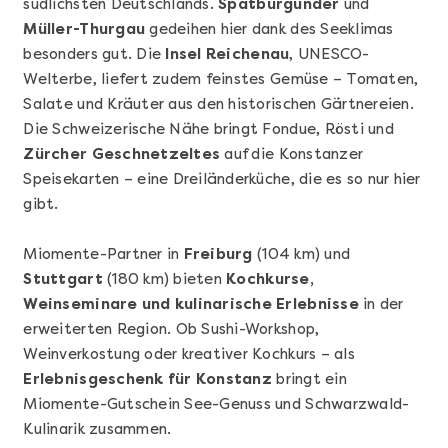
südlichsten Deutschlands.
Spätburgunder
und
Müller-Thurgau
gedeihen hier dank des Seeklimas
besonders gut. Die
Insel Reichenau
, UNESCO-
Welterbe, liefert zudem feinstes Gemüse – Tomaten,
Salate und Kräuter aus den historischen Gärtnereien.
Die Schweizerische Nähe bringt Fondue, Rösti und
Zürcher Geschnetzeltes
auf die Konstanzer
Speisekarten – eine Dreiländerküche, die es so nur hier
Mehr anzeigen
gibt.
Geschenkbox 100€
Miomente-Partner in
Freiburg
(104 km) und
Stuttgart
(180 km) bieten
Kochkurse,
Weinseminare und kulinarische Erlebnisse
in der
erweiterten Region. Ob Sushi-Workshop,
Weinverkostung oder kreativer Kochkurs – als
Erlebnisgeschenk für Konstanz
bringt ein
Miomente-Gutschein See-Genuss und Schwarzwald-
Kulinarik zusammen.