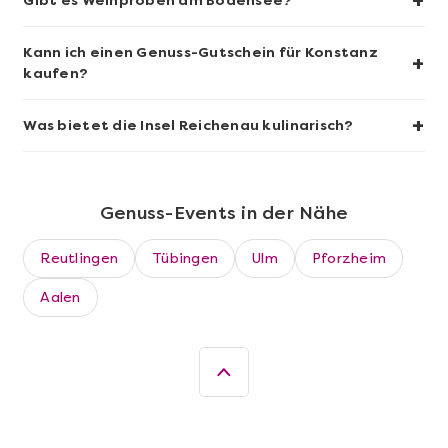
+
Gibt es Weinproben am Bodensee?
Kann ich einen Genuss-Gutschein für Konstanz
+
kaufen?
+
Was bietet die Insel Reichenau kulinarisch?
Genuss-Events in der Nähe
Reutlingen
Tübingen
Ulm
Pforzheim
Mehr anzeigen
Aalen
Die beste Pizza@Home