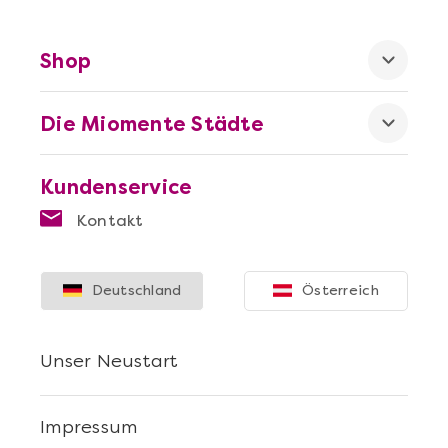
Shop
Die Miomente Städte
Mehr anzeigen
Sushi Selber Machen - DIY-Set
Kundenservice
Kontakt
Deutschland
Österreich
Unser Neustart
Impressum