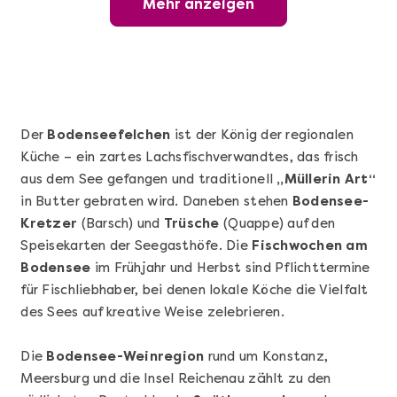
Mehr anzeigen
Wunderschöner Weinabend
Der
Bodenseefelchen
ist der König der regionalen
Küche – ein zartes Lachsfischverwandtes, das frisch
aus dem See gefangen und traditionell
„Müllerin Art“
in Butter gebraten wird. Daneben stehen
Bodensee-
Kretzer
(Barsch) und
Trüsche
(Quappe) auf den
Speisekarten der Seegasthöfe. Die
Fischwochen am
Bodensee
im Frühjahr und Herbst sind Pflichttermine
Mehr anzeigen
für Fischliebhaber, bei denen lokale Köche die Vielfalt
Sushi Basic Kurs Bonn
des Sees auf kreative Weise zelebrieren.
Die
Bodensee-Weinregion
rund um Konstanz,
Meersburg und die Insel Reichenau zählt zu den