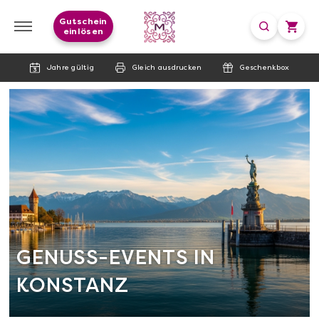
Gutschein
einlösen
Jahre gültig
Gleich ausdrucken
Geschenkbox
GENUSS-EVENTS IN
KONSTANZ