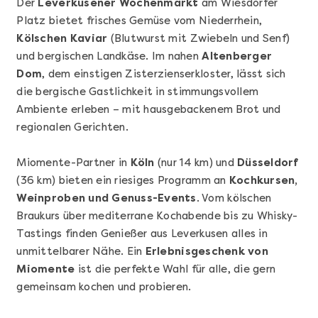
Der
Leverkusener Wochenmarkt
am Wiesdorfer
Platz bietet frisches Gemüse vom Niederrhein,
Kölschen Kaviar
(Blutwurst mit Zwiebeln und Senf)
und bergischen Landkäse. Im nahen
Altenberger
Dom
, dem einstigen Zisterzienserkloster, lässt sich
die bergische Gastlichkeit in stimmungsvollem
Ambiente erleben – mit hausgebackenem Brot und
Mehr anzeigen
regionalen Gerichten.
Geschenkbox 100€
Miomente-Partner in
Köln
(nur 14 km) und
Düsseldorf
(36 km) bieten ein riesiges Programm an
Kochkursen,
Weinproben und Genuss-Events
. Vom kölschen
Braukurs über mediterrane Kochabende bis zu Whisky-
Tastings finden Genießer aus Leverkusen alles in
unmittelbarer Nähe. Ein
Erlebnisgeschenk von
Miomente
ist die perfekte Wahl für alle, die gern
gemeinsam kochen und probieren.