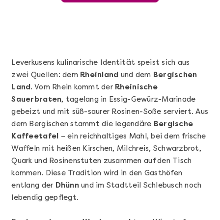
Leverkusens kulinarische Identität speist sich aus
zwei Quellen: dem
Rheinland
und dem
Bergischen
Land
. Vom Rhein kommt der
Rheinische
Sauerbraten
, tagelang in Essig-Gewürz-Marinade
gebeizt und mit süß-saurer Rosinen-Soße serviert. Aus
dem Bergischen stammt die legendäre
Bergische
Kaffeetafel
– ein reichhaltiges Mahl, bei dem frische
Mehr anzeigen
Waffeln mit heißen Kirschen, Milchreis, Schwarzbrot,
Sushi Basic Kurs Bonn
Quark und Rosinenstuten zusammen auf den Tisch
kommen. Diese Tradition wird in den Gasthöfen
entlang der
Dhünn
und im Stadtteil Schlebusch noch
lebendig gepflegt.