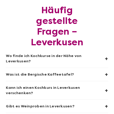
Häufig
Mehr anzeigen
gestellte
Sushi-Kochkurs@Home
Fragen –
Leverkusen
Wo finde ich Kochkurse in der Nähe von
+
Leverkusen?
+
Was ist die Bergische Kaffeetafel?
Kann ich einen Kochkurs in Leverkusen
+
Mehr anzeigen
verschenken?
Wein- & Käse-Genuss@Home für 2
+
Gibt es Weinproben in Leverkusen?