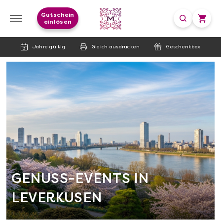
Gutschein
einlösen
Jahre gültig
Gleich ausdrucken
Geschenkbox
GENUSS-EVENTS IN
LEVERKUSEN