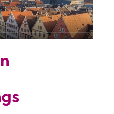
in
ngs