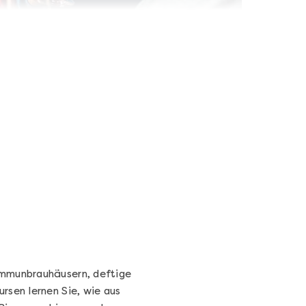
Wein- & Käse-Genuss@Home
für 2
Wein- und Käse-Verkostung für Zuhause –
mit Tasting-Box & Online-Kurs
Ganz Deutschland und Österreich
11 Termine
131,00 €
Entdecken
ommunbrauhäusern, deftige
rsen lernen Sie, wie aus