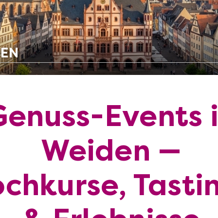
DEN
Genuss-Events 
Weiden —
chkurse, Tasti