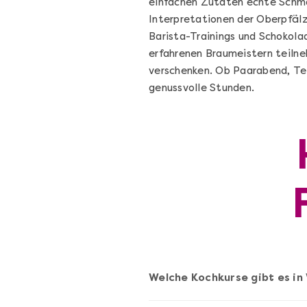
einfachen Zutaten echte Schma
Interpretationen der Oberpfälz
Barista-Trainings und Schokola
erfahrenen Braumeistern teilne
verschenken. Ob Paarabend, Te
genussvolle Stunden.
Die beste Pizza@Home
Vom richtigen Kneten und dem perfekte
Sugo: Pizza ideale im Online-Kochkurs
Ganz Deutschland und Österreich
Welche Kochkurse gibt es in
Flex-Ticket