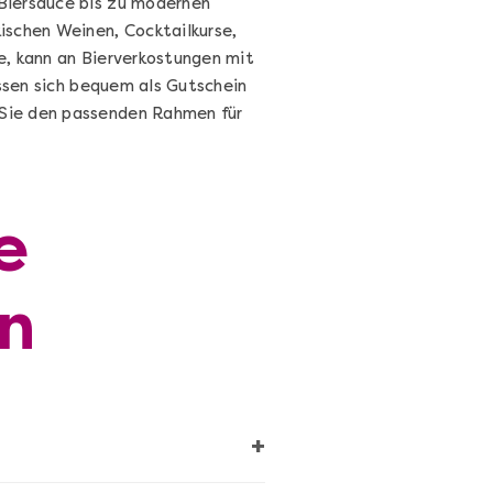
Biersauce bis zu modernen
ischen Weinen, Cocktailkurse,
e, kann an Bierverkostungen mit
assen sich bequem als Gutschein
Sie den passenden Rahmen für
e
Cocktails Selber Machen - DIY-
n
Set
Cocktail Starter Set: DIY-Box mit
Videokurs
Ganz Deutschland & Österreich
+
DIY-Box