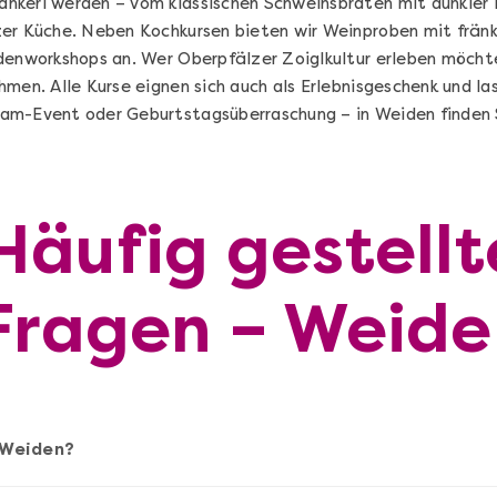
nkerl werden – vom klassischen Schweinsbraten mit dunkler 
er Küche. Neben Kochkursen bieten wir Weinproben mit fränk
denworkshops an. Wer Oberpfälzer Zoiglkultur erleben möcht
hmen. Alle Kurse eignen sich auch als Erlebnisgeschenk und l
am-Event oder Geburtstagsüberraschung – in Weiden finden 
Häufig gestellt
Sushi Selber Machen - DIY-Set
Fragen – Weide
n
Sushi Starter Set: DIY-Box mit Videokurs
Ganz Deutschland & Österreich
 Weiden?
DIY-Box