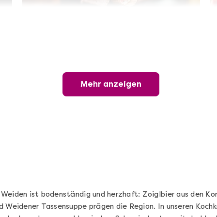
Sushi-Kochkurs@Home
Online Sushi Kochkurs: Alles rund um die
perfekte Maki-Rolle!
Mehr anzeigen
Ganz Deutschland und Österreich
3 Termine
69,00 €
Entdecken
 Weiden ist bodenständig und herzhaft: Zoiglbier aus den K
d Weidener Tassensuppe prägen die Region. In unseren Kochku