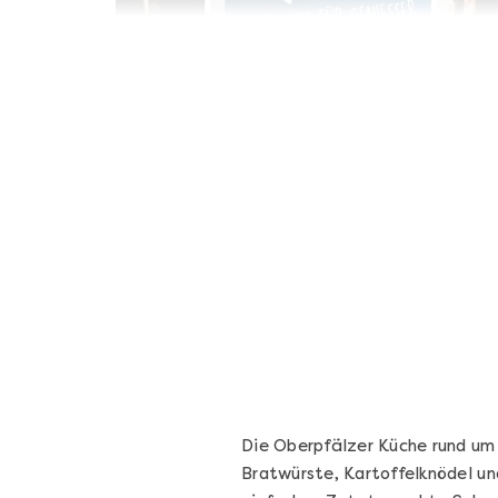
Geschenkbox 100€
Freie Auswahl aus über 1.600 Events -
Regelmäßige Termine garantiert
Deutschland & Österreich
Gutschein 3 Jahre gültig
100,00 €
Entdecken
Die Oberpfälzer Küche rund um
Bratwürste, Kartoffelknödel un