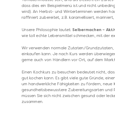
dass dies ein Beispielmenü ist und nicht unbedi
wird). An Herbst- und Winterterminen werden h
raffiniert zubereitet, z.B. karamellisiert, marinie
Unsere Philosophie lautet:
Selbermachen – Aktiv
wie toll echte Lebensmittel schmecken, mit der ex
Wir verwenden normale Zutaten/Grundzutaten, d
einkaufen kann. Je nach Kurs werden überwiege
gerne auch von Händlern vor Ort, auf dem Markt
Einen Kochkurs zu besuchen bedeutet nicht, dass
gut kochen kann. Es gibt viele gute Gründe, eine
um handwerkliche Fähigkeiten zu fördern, neue 
gesundheitsbewusstere Zubereitungsarten und Re
müssen Sie sich nicht zwischen gesund oder lecke
zusammen.