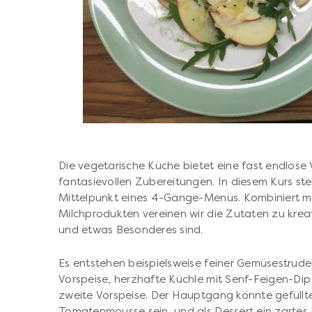
Die vegetarische Küche bietet eine fast endlose
fantasievollen Zubereitungen. In diesem Kurs st
Mittelpunkt eines 4-Gänge-Menüs. Kombiniert mit
Milchprodukten vereinen wir die Zutaten zu kre
und etwas Besonderes sind.
Es entstehen beispielsweise feiner Gemüsestrudel
Vorspeise, herzhafte Küchle mit Senf-Feigen-D
zweite Vorspeise. Der Hauptgang könnte gefüll
Tomatenmousse sein, und als Dessert ein zartes B