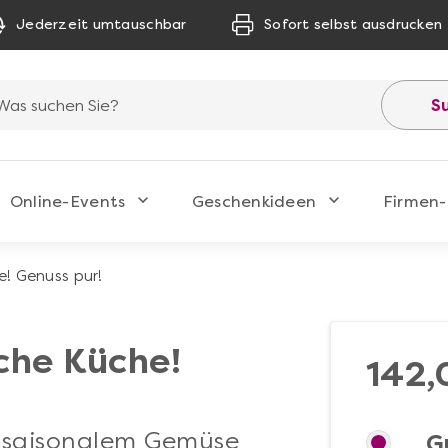
Jederzeit umtauschbar
Sofort selbst ausdrucken
S
Online-Events
Geschenkideen
Firmen-
e! Genuss pur!
che Küche!
142,
 saisonalem Gemüse
G