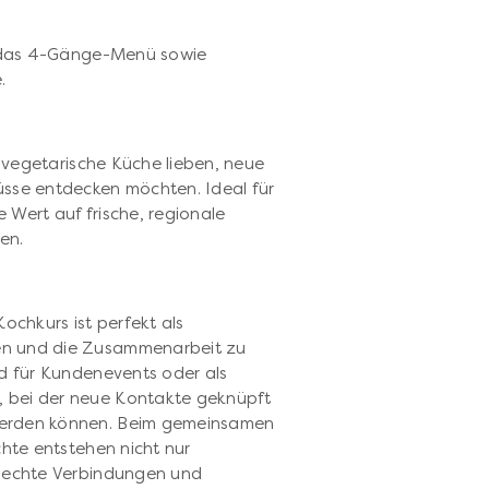
ür das 4-Gänge-Menü sowie
.
p
e vegetarische Küche lieben, neue
üsse entdecken möchten. Ideal für
 Wert auf frische, regionale
en.
ochkurs ist perfekt als
en und die Zusammenarbeit zu
nd für Kundenevents oder als
 bei der neue Kontakte geknüpft
werden können. Beim gemeinsamen
chte entstehen nicht nur
h echte Verbindungen und