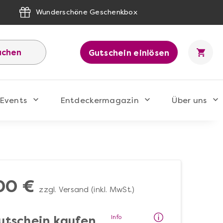
Wunderschöne Geschenkbox
uchen
Gutschein einlösen
Events
Entdeckermagazin
Über uns
00 €
zzgl. Versand (inkl. MwSt.)
Info
utschein kaufen