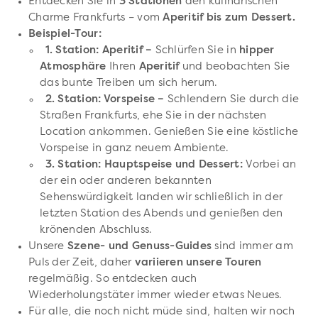
Entdecken Sie in
3 Stationen
den kulinarischen
Charme Frankfurts – vom
Aperitif bis zum Dessert.
Beispiel-Tour:
1. Station: Aperitif –
Schlürfen Sie in
hipper
Atmosphäre
Ihren
Aperitif
und beobachten Sie
das bunte Treiben um sich herum.
2. Station: Vorspeise –
Schlendern Sie durch die
Straßen Frankfurts, ehe Sie in der nächsten
Location ankommen. Genießen Sie eine köstliche
Vorspeise in ganz neuem Ambiente.
3. Station: Hauptspeise und Dessert:
Vorbei an
der ein oder anderen bekannten
Sehenswürdigkeit landen wir schließlich in der
letzten Station des Abends und genießen den
krönenden Abschluss.
Unsere
Szene- und Genuss-Guides
sind immer am
Puls der Zeit, daher
variieren unsere Touren
regelmäßig. So entdecken auch
Wiederholungstäter immer wieder etwas Neues.
Für alle, die noch nicht müde sind, halten wir noch