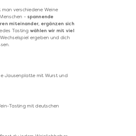
lt man verschiedene Weine
i Menschen –
spannende
ren miteinander, ergänzen sich
jedes Tasting
wählen wir mit viel
s Wechselspiel ergeben und dich
ssen.
die Jausenplatte mit Wurst und
Wein-Tasting mit deutschen
p