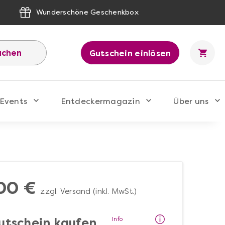
Wunderschöne Geschenkbox
uchen
Gutschein einlösen
Events
Entdeckermagazin
Über uns
00 €
zzgl. Versand (inkl. MwSt.)
Info
utschein kaufen