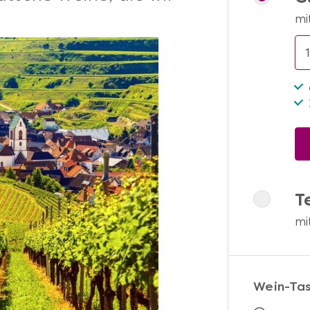
mi
T
mi
Wein-Ta