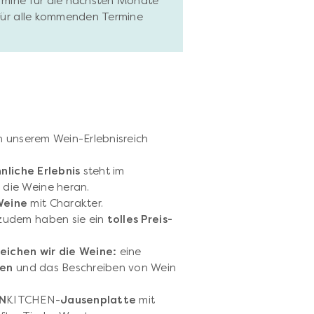
ermine für die nächsten Monate
 für alle kommenden Termine
n unserem Wein-Erlebnisreich
nnliche Erlebnis
steht im
 die Weine heran.
Weine
mit Charakter.
udem haben sie ein
tolles Preis-
eichen wir die Weine:
eine
len
und das Beschreiben von Wein
N
KITCHEN-
Jausenplatte
mit