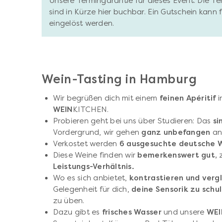
Unsere Termingarantie für dieses Event: Die T
sind in Kürze hier buchbar. Ein Gutschein kann
eingelöst werden.
Wein-Tasting in Hamburg
Wir begrüßen dich mit einem
feinen Apéritif
i
WEIN
KITCHEN.
Probieren geht bei uns über Studieren: Das
si
Vordergrund, wir gehen
ganz unbefangen
an
Verkostet werden
6 ausgesuchte deutsche 
Diese Weine finden wir
bemerkenswert gut,
z
Leistungs-Verhältnis.
Wo es sich anbietet,
kontrastieren und vergl
Gelegenheit für dich,
deine Sensorik zu schu
zu üben.
Dazu gibt es
frisches Wasser
und unsere
WEI