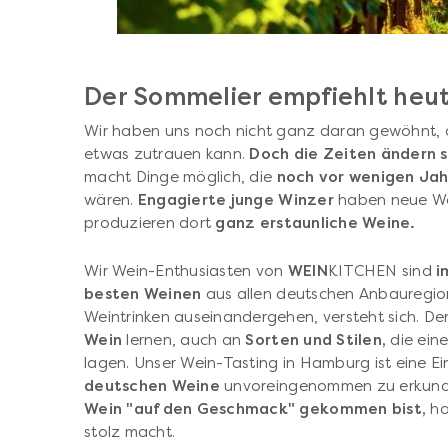
Der Sommelier empfiehlt heute
Wir haben uns noch nicht ganz daran gewöhnt,
etwas zutrauen kann.
Doch die Zeiten ändern s
macht Dinge möglich, die
noch vor wenigen Ja
wären.
Engagierte junge Winzer
haben neue We
produzieren dort
ganz erstaunliche Weine.
Wir Wein-Enthusiasten von
WEIN
KITCHEN sind
i
besten Weinen
aus allen deutschen Anbauregio
Weintrinken auseinandergehen, versteht sich. 
Wein
lernen, auch an
Sorten und Stilen,
die eine
lagen. Unser Wein-Tasting in Hamburg ist eine E
deutschen Weine
unvoreingenommen zu erkun
Wein "auf den Geschmack" gekommen bist,
ha
stolz macht.