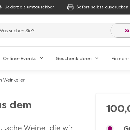
Jederzeit umtauschbar
Sofort selbst ausdrucken
S
Online-Events
Geschenkideen
Firmen-
 Weinkeller
us dem
100,
tsche Weine, die wir
G