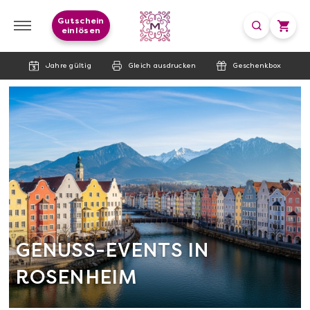
Gutschein
einlösen
Jahre gültig
Gleich ausdrucken
Geschenkbox
GENUSS-EVENTS IN
ROSENHEIM