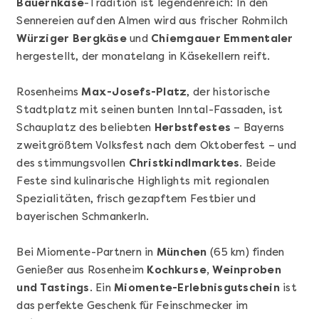
Bauernkäse
-Tradition ist legendenreich: In den
Sennereien auf den Almen wird aus frischer Rohmilch
Würziger Bergkäse
und
Chiemgauer Emmentaler
hergestellt, der monatelang in Käsekellern reift.
Rosenheims
Max-Josefs-Platz
, der historische
Mehr anzeigen
Stadtplatz mit seinen bunten Inntal-Fassaden, ist
Geschenkbox 100€
Schauplatz des beliebten
Herbstfestes
– Bayerns
zweitgrößtem Volksfest nach dem Oktoberfest – und
des stimmungsvollen
Christkindlmarktes
. Beide
Feste sind kulinarische Highlights mit regionalen
Spezialitäten, frisch gezapftem Festbier und
bayerischen Schmankerln.
Bei Miomente-Partnern in
München
(65 km) finden
Genießer aus Rosenheim
Kochkurse, Weinproben
und Tastings
. Ein
Miomente-Erlebnisgutschein
ist
das perfekte Geschenk für Feinschmecker im