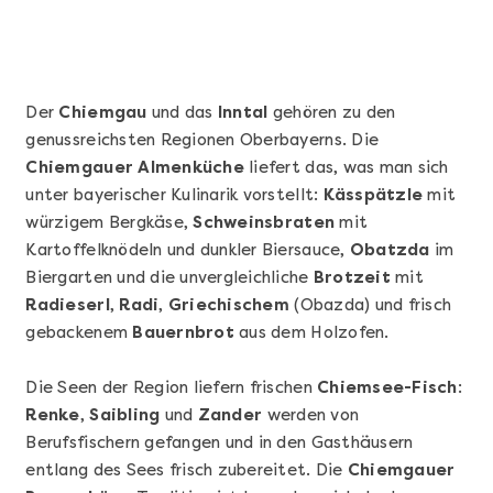
Der
Chiemgau
und das
Inntal
gehören zu den
genussreichsten Regionen Oberbayerns. Die
Chiemgauer Almenküche
liefert das, was man sich
unter bayerischer Kulinarik vorstellt:
Kässpätzle
mit
würzigem Bergkäse,
Schweinsbraten
mit
Kartoffelknödeln und dunkler Biersauce,
Obatzda
im
Biergarten und die unvergleichliche
Brotzeit
Mehr anzeigen
mit
Radieserl
,
Radi
,
Griechischem
(Obazda) und frisch
Sushi Basic Kurs Bonn
gebackenem
Bauernbrot
aus dem Holzofen.
Die Seen der Region liefern frischen
Chiemsee-Fisch
:
Renke
,
Saibling
und
Zander
werden von
Berufsfischern gefangen und in den Gasthäusern
entlang des Sees frisch zubereitet. Die
Chiemgauer