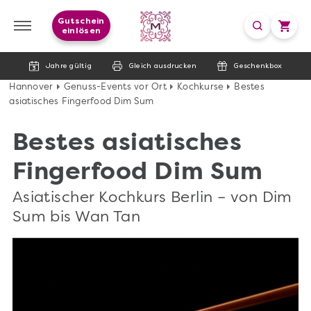
Gutschein
einlösen
Jahre gültig
Gleich ausdrucken
Geschenkbox
Hannover
Genuss-Events vor Ort
Kochkurse
Bestes
asiatisches Fingerfood Dim Sum
Bestes asiatisches
Fingerfood Dim Sum
Asiatischer Kochkurs Berlin – von Dim
Sum bis Wan Tan